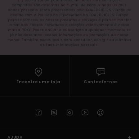
(*) Oferta válida para novos membros - As condições
completas são descritas no e-mail de boas-vindas Os teus
dados pessoais serão processados pela BOARDRIDERS Europe de
acordo com a Política de Privacidade da BOARDRIDERS Europe
para te fornecer os nossos produtos e serviços e para te manter
a par das nossas novidades e coleções relativamente à nossa
marca ROXY. Podes anular a subscrição a qualquer momento se
já não desejares receber informações ou promoções da nossa
marca. Também podes pedir para consultar, corrigir ou eliminar
as tuas informações pessoais.
Encontre uma loja
Contacte-nos
AJUDA