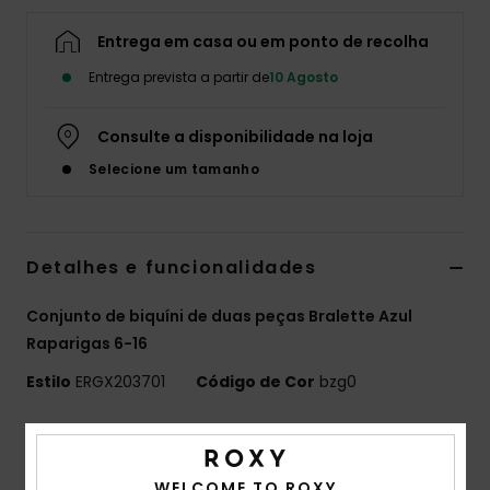
Fitne
Entrega em casa ou em ponto de recolha
Entrega prevista a partir de
10 Agosto
Snow
Consulte a disponibilidade na loja
Swim
Selecione um tamanho
Detalhes e funcionalidades
Conjunto de biquíni de duas peças Bralette Azul
Raparigas 6-16
Estilo
ERGX203701
Código de Cor
bzg0
Características
Tecido:
Tecido ligeiramente texturizado elástico
WELCOME TO ROXY