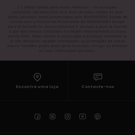
(*) Oferta válida para novos membros - As condições
completas são descritas no e-mail de boas-vindas Os teus
dados pessoais serão processados pela BOARDRIDERS Europe de
acordo com a Política de Privacidade da BOARDRIDERS Europe
para te fornecer os nossos produtos e serviços e para te manter
a par das nossas novidades e coleções relativamente à nossa
marca ROXY. Podes anular a subscrição a qualquer momento se
já não desejares receber informações ou promoções da nossa
marca. Também podes pedir para consultar, corrigir ou eliminar
as tuas informações pessoais.
Encontre uma loja
Contacte-nos