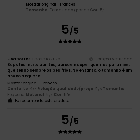
Mostrar original - Francês
Tamanho
: Demasiado grande
Cor
: 5
/5
5
/5
Charlotte
3. Fevereiro 2026
Compra verificada
Sapatos muito bonitos, parecem super quentes para mim,
que tenho sempre os pés frios. No entanto, o tamanho é um
pouco pequeno.
Mostrar original - Francês
Conforto
: 4
Relação qualidade/preço
: 5
Tamanho
:
/5
/5
Pequeno
Material
: 5
Cor
: 5
/5
/5
Eu recomendo este produto
5
/5