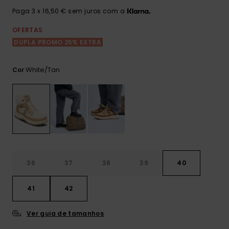
Consultar
as FAQ
Paga 3 x 16,50 € sem juros com a
CARTÃO PRESENTE
Jumpsuits &
Calça
Malas
Playsuits
Sacos
OFERTAS
Escol
LISTA DE DESEJO
Fatos
DUPLA PROMO 25% EXTRA
Calções
Acess
Acess
Snow
White/tan
Cor
Fato 
Saias
Licras
Acess
Neop
Vestu
36
37
38
39
40
Acess
41
42
Calç
Ver guia de tamanhos