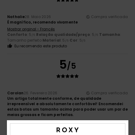
Nathalie
28. Maio 2026
Compra verificada
É magnífico, recomendo vivamente
Mostrar original - Francês
Conforto
: 5
Relação qualidade/preço
: 5
Tamanho
:
/5
/5
Tamanho perfeito
Material
: 5
Cor
: 5
/5
/5
Eu recomendo este produto
5
/5
Carolan
26. Fevereiro 2026
Compra verificada
Um artigo totalmente conforme, de qualidade
irrepreensível e absolutamente confortável! Encomendei
estas botas um tamanho acima para poder usar um par de
meias grossas e ficam perfeitas.
Mostrar original - Francês
Conforto
: 5
Relação qualidade/preço
: 5
Tamanho
:
/5
/5
Tamanho perfeito
Material
: 5
Cor
: 5
/5
/5