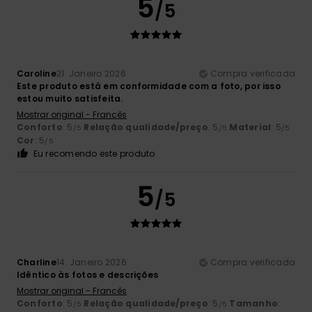
5
/5
Caroline
21. Janeiro 2026
Compra verificada
Este produto está em conformidade com a foto, por isso
estou muito satisfeita.
Mostrar original - Francês
Conforto
: 5
Relação qualidade/preço
: 5
Material
: 5
/5
/5
/5
Cor
: 5
/5
Eu recomendo este produto
5
/5
Charline
14. Janeiro 2026
Compra verificada
Idêntico às fotos e descrições
Mostrar original - Francês
Conforto
: 5
Relação qualidade/preço
: 5
Tamanho
:
/5
/5