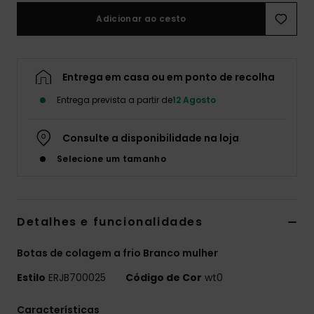
Adicionar ao cesto
Fitne
Snow
Entrega em casa ou em ponto de recolha
Entrega prevista a partir de
12 Agosto
Swim
Consulte a disponibilidade na loja
Selecione um tamanho
Detalhes e funcionalidades
Botas de colagem a frio Branco mulher
Estilo
ERJB700025
Código de Cor
wt0
Características