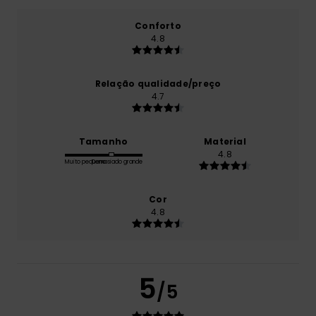
Conforto
4.8
Relação qualidade/preço
4.7
Tamanho
Material
4.8
Muito pequeno
Demasiado grande
Cor
4.8
5
/5