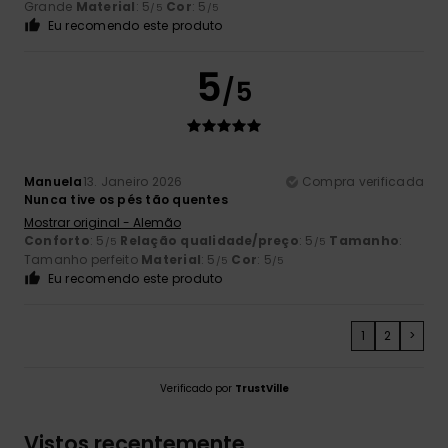
Grande
Material
: 5
Cor
: 5
/5
/5
Eu recomendo este produto
5
/5
Manuela
13. Janeiro 2026
Compra verificada
Nunca tive os pés tão quentes
Mostrar original - Alemão
Conforto
: 5
Relação qualidade/preço
: 5
Tamanho
:
/5
/5
Tamanho perfeito
Material
: 5
Cor
: 5
/5
/5
Eu recomendo este produto
1
2
>
Verificado por
TrustVille
Vistos recentemente