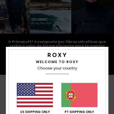
O PrimaLoft® é composto por fibras ultrafinas que
retêm o calor de forma eficiente para te manter
isolado, é feito de fibra 100% reciclada pós-
consumo e retorna aos materiais encontrados na
natureza.
WELCOME TO ROXY
Choose your country
Avaliações dos clientes
Pontuação média
US SHIPPING ONLY
PT SHIPPING ONLY