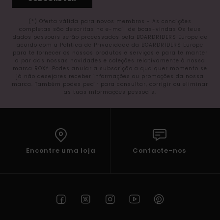
(*) Oferta válida para novos membros - As condições
completas são descritas no e-mail de boas-vindas Os teus
dados pessoais serão processados pela BOARDRIDERS Europe de
acordo com a Política de Privacidade da BOARDRIDERS Europe
para te fornecer os nossos produtos e serviços e para te manter
a par das nossas novidades e coleções relativamente à nossa
marca ROXY. Podes anular a subscrição a qualquer momento se
já não desejares receber informações ou promoções da nossa
marca. Também podes pedir para consultar, corrigir ou eliminar
as tuas informações pessoais.
Encontre uma loja
Contacte-nos