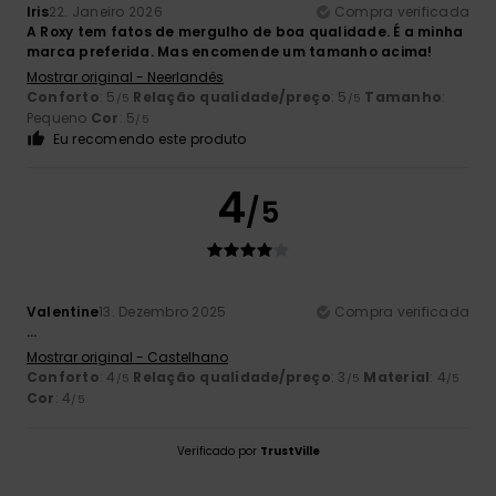
Iris
22. Janeiro 2026
Compra verificada
A Roxy tem fatos de mergulho de boa qualidade. É a minha
marca preferida. Mas encomende um tamanho acima!
Mostrar original - Neerlandês
Conforto
: 5
Relação qualidade/preço
: 5
Tamanho
:
/5
/5
Pequeno
Cor
: 5
/5
Eu recomendo este produto
4
/5
Valentine
13. Dezembro 2025
Compra verificada
...
Mostrar original - Castelhano
Conforto
: 4
Relação qualidade/preço
: 3
Material
: 4
/5
/5
/5
Cor
: 4
/5
Verificado por
TrustVille