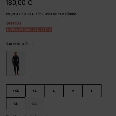
Consultar
180,00 €
as FAQ
CARTÃO PRESENTE
Jumpsuits &
Calça
Malas
Playsuits
Sacos
Paga 3 x 60,00 € sem juros com a
Escol
LISTA DE DESEJO
Fatos
OFERTAS
Calções
Acess
DUPLA PROMO 25% EXTRA
Acess
Snow
Fato 
Saias
Animal Print
Cor
Licras
Acess
Neop
Vestu
XXS
XS
S
M
L
Acess
XL
XXL
Calç