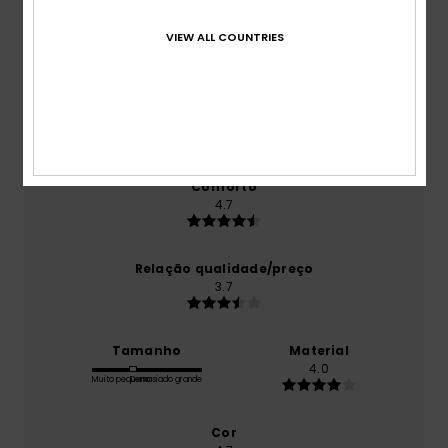
4.7
/5
VIEW ALL COUNTRIES
baseado em
3 avaliações verificadas
desde
Dezembro 2025
67% dos nossos clientes recomendam este
produto
Conforto
4.7
Relação qualidade/preço
3.7
Tamanho
Material
4.0
Muito pequeno
Demasiado grande
Cor