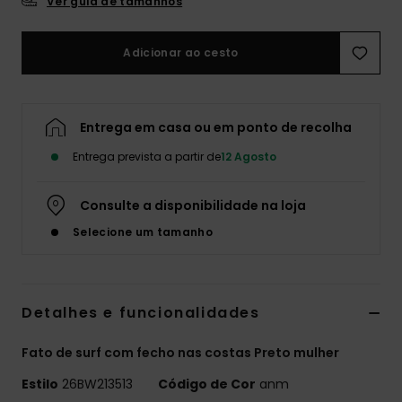
Ver guia de tamanhos
Fitne
Adicionar ao cesto
Snow
Entrega em casa ou em ponto de recolha
Swim
Entrega prevista a partir de
12 Agosto
Consulte a disponibilidade na loja
Selecione um tamanho
Detalhes e funcionalidades
Fato de surf com fecho nas costas Preto mulher
Estilo
26BW213513
Código de Cor
anm