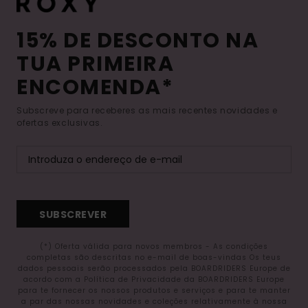
15% DE DESCONTO NA
TUA PRIMEIRA
ENCOMENDA*
Subscreve para receberes as mais recentes novidades e
ofertas exclusivas.
SUBSCREVER
(*) Oferta válida para novos membros - As condições
completas são descritas no e-mail de boas-vindas Os teus
dados pessoais serão processados pela BOARDRIDERS Europe de
acordo com a Política de Privacidade da BOARDRIDERS Europe
para te fornecer os nossos produtos e serviços e para te manter
a par das nossas novidades e coleções relativamente à nossa