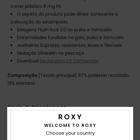
correr plástico 8 mg PK
O aspeto do produto pode diferir consoante a
colocação do estampado
Selagens Flush lock 2.0 no pulso e tornozelo
Extremidades fundidas na gola, pulso e tornozelo
Joelheiras Supratex, resistentes, leves e flexíveis
Vedação Glideskin no pescoço
Download
Declaration Of Conformity
Composição
[Tecido principal] 87% poliéster reciclado,
13% elastano
Envio & Devolucoes
WELCOME TO ROXY
Garantia
Choose your country