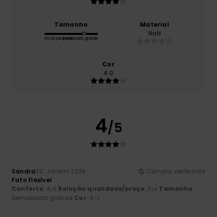
Tamanho
Material
NaN
Muito pequeno
Demasiado grande
Cor
4.0
4
/5
Sandra
20. Janeiro 2026
Compra verificada
Fato flexível
Conforto
: 4
Relação qualidade/preço
: 3
Tamanho
:
/5
/5
Demasiado grande
Cor
: 4
/5