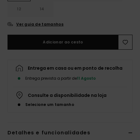
Fitne
12
14
Ver guia de tamanhos
Snow
Adicionar ao cesto
Swim
Entrega em casa ou em ponto de recolha
Entrega prevista a partir de
11 Agosto
Consulte a disponibilidade na loja
Selecione um tamanho
Detalhes e funcionalidades