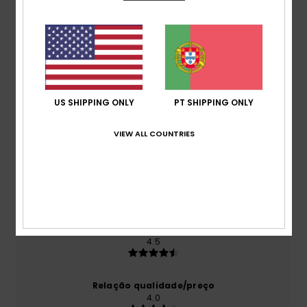
Avaliações dos clientes
Pontuação média
4.5
US SHIPPING ONLY
PT SHIPPING ONLY
/5
VIEW ALL COUNTRIES
baseado em
2 avaliações verificadas
desde
Outubro 2025
50% dos nossos clientes recomendam este
produto
Conforto
4.5
Relação qualidade/preço
4.0