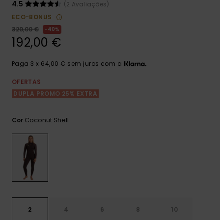
Consultar
4.5
(2 Avaliações)
as FAQ
CARTÃO PRESENTE
Jumpsuits &
Calça
ECO-BONUS
Malas
Playsuits
Sacos
320,00 €
40%
Escol
192,00 €
LISTA DE DESEJO
Fatos
Calções
Acess
Acess
Snow
Paga 3 x 64,00 € sem juros com a
Fato 
Saias
OFERTAS
DUPLA PROMO 25% EXTRA
Licras
Acess
Neop
Coconut Shell
Cor
Vestu
Acess
Calç
2
4
6
8
10