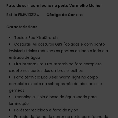
Fato de surf com fecho no peito Vermelho Mulher
Estilo
ERJW103134
Código de Cor
cns
Características
Tecido: Eco XtraStretch
Costuras: As costuras GBS (coladas e com ponto
invisível) triplas reduzem os pontos de lado a lado e a
entrada de água
Fita interna: Fita Xtra-stretch no fato completo
exceto nos cortes dos ombros e joelhos
Forro térmico: Eco Sleek WarmFlight no corpo
completo exceto na sobreposição de aba, axilas e
gémeos
Tecnologia: Cola à base de água usada para
laminação
Poliéster reciclado e forro de nylon
Entrada de fecho de correr no peito com fecho de