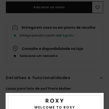
Fitne
Adicionar ao cesto
Snow
Entrega em casa ou em ponto de recolha
Entrega prevista a partir de
8 Agosto
Swim
Consulte a disponibilidade na loja
Selecione um tamanho
Detalhes e funcionalidades
Luvas para fato de surf Preto Mulher
Estilo
ERJHN03247
Código de Cor
kvj0
WELCOME TO ROXY
Características