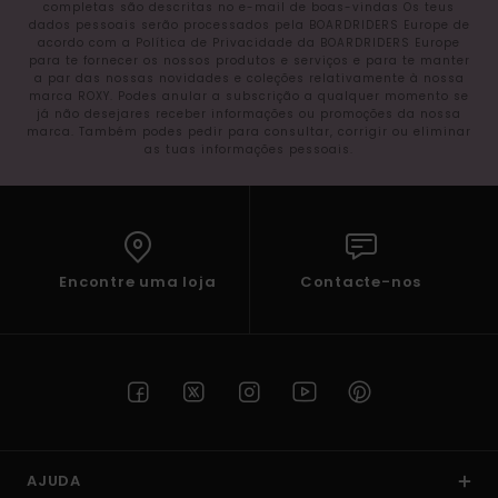
completas são descritas no e-mail de boas-vindas Os teus
dados pessoais serão processados pela BOARDRIDERS Europe de
acordo com a Política de Privacidade da BOARDRIDERS Europe
para te fornecer os nossos produtos e serviços e para te manter
a par das nossas novidades e coleções relativamente à nossa
marca ROXY. Podes anular a subscrição a qualquer momento se
já não desejares receber informações ou promoções da nossa
marca. Também podes pedir para consultar, corrigir ou eliminar
as tuas informações pessoais.
Encontre uma loja
Contacte-nos
AJUDA