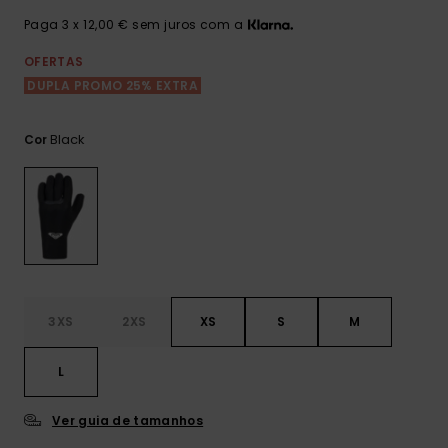
Consultar
as FAQ
CARTÃO PRESENTE
Jumpsuits &
Calça
Paga 3 x 12,00 € sem juros com a
Malas
Playsuits
Sacos
OFERTAS
Escol
LISTA DE DESEJO
Fatos
DUPLA PROMO 25% EXTRA
Calções
Acess
Acess
Snow
Black
Cor
Fato 
Saias
Licras
Acess
Neop
Vestu
3XS
2XS
XS
S
M
Acess
L
Calç
Ver guia de tamanhos