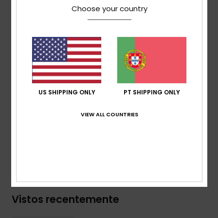
Choose your country
Neopreno FREEMAX
Tecnologia LFS Liquid Flex Seal
Costuras externas GBS coladas e com ponto
invisível
Composição
[Tecido principal] 92% nylon/poliamida, 8%
elastano
US SHIPPING ONLY
PT SHIPPING ONLY
VIEW ALL COUNTRIES
Envio & Devolucoes
Garantia
Vistos recentemente