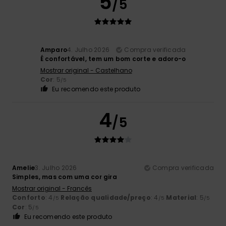
5
/5
Amparo
4. Julho 2026
Compra verificada
É confortável, tem um bom corte e adoro-o
Mostrar original - Castelhano
Cor
: 5
/5
Eu recomendo este produto
4
/5
Amelie
3. Julho 2026
Compra verificada
Simples, mas com uma cor gira
Mostrar original - Francês
Conforto
: 4
Relação qualidade/preço
: 4
Material
: 5
/5
/5
/5
Cor
: 5
/5
Eu recomendo este produto