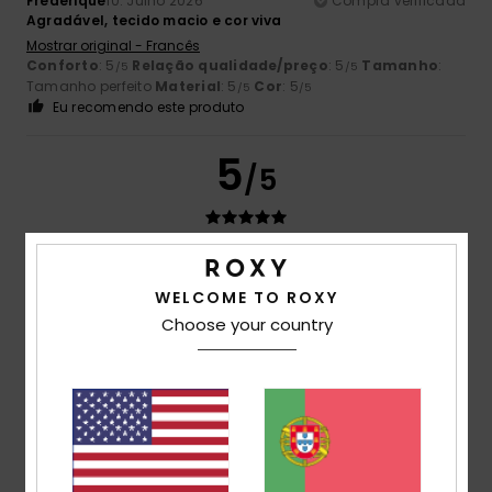
Frederique
10. Julho 2026
Compra verificada
Agradável, tecido macio e cor viva
Mostrar original - Francês
Conforto
: 5
Relação qualidade/preço
: 5
Tamanho
:
/5
/5
Tamanho perfeito
Material
: 5
Cor
: 5
/5
/5
Eu recomendo este produto
5
/5
Frederic
8. Julho 2026
Compra verificada
WELCOME TO ROXY
É exatamente o que eu procurava
Choose your country
Mostrar original - Francês
Conforto
: 5
Relação qualidade/preço
: 5
Tamanho
:
/5
/5
Tamanho perfeito
Material
: 5
Cor
: 5
/5
/5
Eu recomendo este produto
5
/5