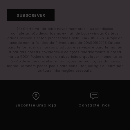
SUBSCREVER
(*) Oferta válida para novos membros - As condições
completas são descritas no e-mail de boas-vindas Os teus
dados pessoais serão processados pela BOARDRIDERS Europe de
acordo com a Política de Privacidade da BOARDRIDERS Europe
para te fornecer os nossos produtos e serviços e para te manter
a par das nossas novidades e coleções relativamente à nossa
marca ROXY. Podes anular a subscrição a qualquer momento se
já não desejares receber informações ou promoções da nossa
marca. Também podes pedir para consultar, corrigir ou eliminar
as tuas informações pessoais.
Encontre uma loja
Contacte-nos