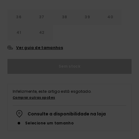
Fitne
36
37
38
39
40
Snow
41
42
Swim
Ver guia de tamanhos
Sem stock
Infelizmente, este artigo está esgotado.
Comprar outras opções
Consulte a disponibilidade na loja
Selecione um tamanho