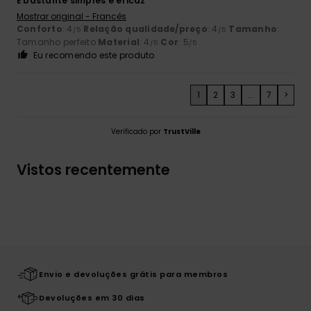
É bastante simples e eficaz
Mostrar original - Francês
Conforto
: 4
Relação qualidade/preço
: 4
Tamanho
:
/5
/5
Tamanho perfeito
Material
: 4
Cor
: 5
/5
/5
Eu recomendo este produto
1
2
3
...
7
>
Verificado por
TrustVille
Vistos recentemente
Envio e devoluções grátis para membros
Devoluções em 30 dias