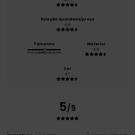
Relação qualidade/preço
4.6
Tamanho
Material
4.6
Muito pequeno
Demasiado grande
Cor
4.7
5
/5