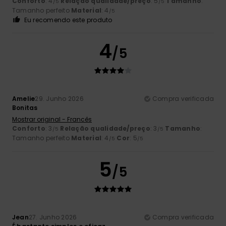
Conforto
: 4
Relação qualidade/preço
: 5
Tamanho
:
/5
/5
Tamanho perfeito
Material
: 4
/5
Eu recomendo este produto
4
/5
Amelie
29. Junho 2026
Compra verificada
Bonitas
Mostrar original - Francês
Conforto
: 3
Relação qualidade/preço
: 3
Tamanho
:
/5
/5
Tamanho perfeito
Material
: 4
Cor
: 5
/5
/5
5
/5
Jean
27. Junho 2026
Compra verificada