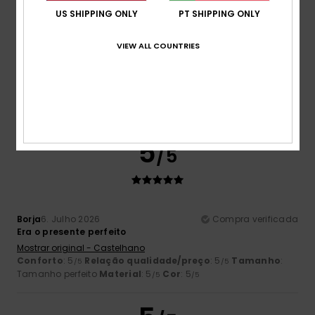
US SHIPPING ONLY
PT SHIPPING ONLY
Carol
7. Julho 2026
Compra verificada
VIEW ALL COUNTRIES
Chinelo fino e elegante
Mostrar original - Francês
Conforto
: 5
Relação qualidade/preço
: 5
Tamanho
:
/5
/5
Tamanho perfeito
Material
: 5
Cor
: 5
/5
/5
Eu recomendo este produto
5
/5
Borja
6. Julho 2026
Compra verificada
Era o presente perfeito
Mostrar original - Castelhano
Conforto
: 5
Relação qualidade/preço
: 5
Tamanho
:
/5
/5
Tamanho perfeito
Material
: 5
Cor
: 5
/5
/5