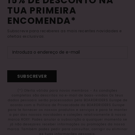
15% DE DESCONTO NA
TUA PRIMEIRA
ENCOMENDA*
Subscreve para receberes as mais recentes novidades e
ofertas exclusivas.
SUBSCREVER
(*) Oferta válida para novos membros - As condições
completas são descritas no e-mail de boas-vindas Os teus
dados pessoais serão processados pela BOARDRIDERS Europe de
acordo com a Política de Privacidade da BOARDRIDERS Europe
para te fornecer os nossos produtos e serviços e para te manter
a par das nossas novidades e coleções relativamente à nossa
marca ROXY. Podes anular a subscrição a qualquer momento se
já não desejares receber informações ou promoções da nossa
marca. Também podes pedir para consultar, corrigir ou eliminar
as tuas informações pessoais.