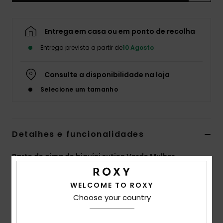
Fitne
Entrega em casa ou em ponto de recolha
Snow
Entrega prevista a partir de
10 Agosto
Swim
Consulte a disponibilidade na loja
Selecione um tamanho
Detalhes e funcionalidades
Parte de cima de biquíni sutien Verde Mulher
Estilo
ERJX305263
Código de Cor
gny3
WELCOME TO ROXY
Características
Choose your country
Coleção:
Coleção Vista Stripe