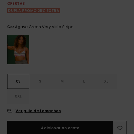
Consultar
OFERTAS
as FAQ
CARTÃO PRESENTE
Jumpsuits &
Calça
DUPLA PROMO 25% EXTRA
Malas
Playsuits
Sacos
Escol
LISTA DE DESEJO
Fatos
Agave Green Very Vista Stripe
Cor
Calções
Acess
Acess
Snow
Fato 
Saias
Licras
Acess
Neop
XS
S
M
L
XL
Vestu
XXL
Acess
Ver guia de tamanhos
Calç
Adicionar ao cesto