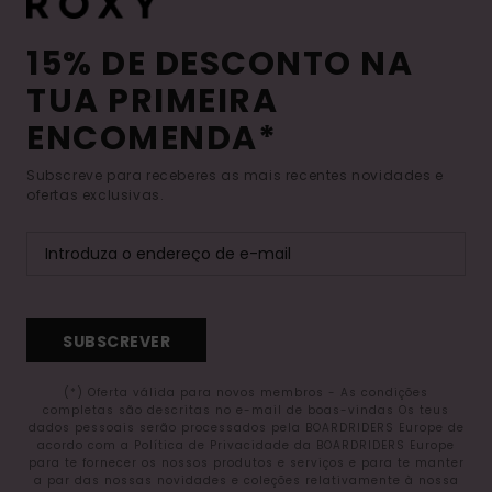
15% DE DESCONTO NA
TUA PRIMEIRA
ENCOMENDA*
Subscreve para receberes as mais recentes novidades e
ofertas exclusivas.
SUBSCREVER
(*) Oferta válida para novos membros - As condições
completas são descritas no e-mail de boas-vindas Os teus
dados pessoais serão processados pela BOARDRIDERS Europe de
acordo com a Política de Privacidade da BOARDRIDERS Europe
para te fornecer os nossos produtos e serviços e para te manter
a par das nossas novidades e coleções relativamente à nossa