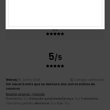
Tamanho
Material
5.0
Muito pequeno
Demasiado grande
Cor
5.0
5
/5
Wendy
28. Junho 2026
Compra verificada
Um visual bonito que se destaca dos outros estilos de
casacos
Mostrar original - Francês
Conforto
: 5
Relação qualidade/preço
: 4
Tamanho
:
/5
/5
Tamanho perfeito
Material
: 5
Cor
: 5
/5
/5