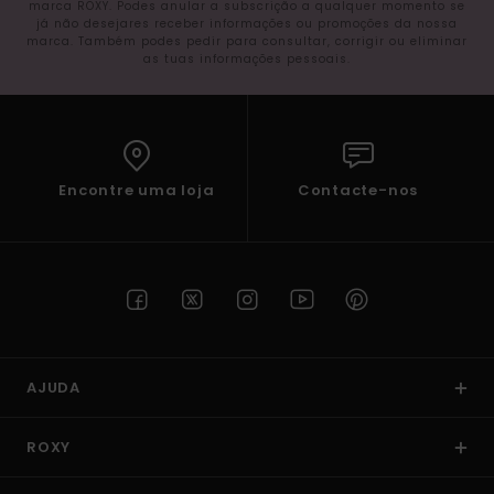
marca ROXY. Podes anular a subscrição a qualquer momento se
já não desejares receber informações ou promoções da nossa
marca. Também podes pedir para consultar, corrigir ou eliminar
as tuas informações pessoais.
Encontre uma loja
Contacte-nos
AJUDA
ROXY