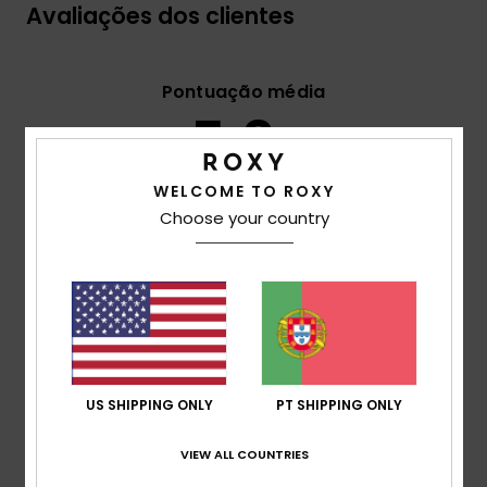
Avaliações dos clientes
Pontuação média
5.0
/5
WELCOME TO ROXY
Choose your country
baseado em
2 avaliações verificadas
desde Junho
2026
50% dos nossos clientes recomendam este
produto
Conforto
5.0
US SHIPPING ONLY
PT SHIPPING ONLY
Relação qualidade/preço
4.5
VIEW ALL COUNTRIES