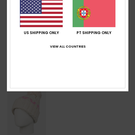
fio metalizado prateado
Outras características:
Pompom de 2 cores
Composição
0
US SHIPPING ONLY
PT SHIPPING ONLY
VIEW ALL COUNTRIES
Envio & Devolucoes
Vistos recentemente