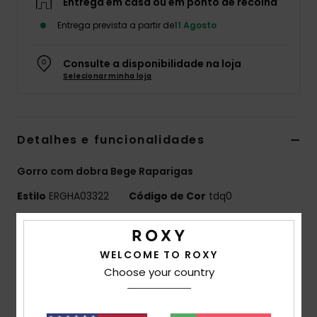
Entrega em casa ou em ponto de recolha
Fitne
Entrega prevista a partir de
11 Agosto
Snow
Consulte a disponibilidade na loja
Selecionar minha loja
Swim
Detalhes e funcionalidades
Gorro com dobra Bege Raparigas
Estilo
ERGHA03322
Código de Cor
tdq0
Características
WELCOME TO ROXY
Tecido:
Tecido de malha entrançada de acrílico
Choose your country
Corte:
Dobrado
Forro:
Faixa com forro de malha polar
Etiqueta da marca:
Palavra ROXY em jacquard com