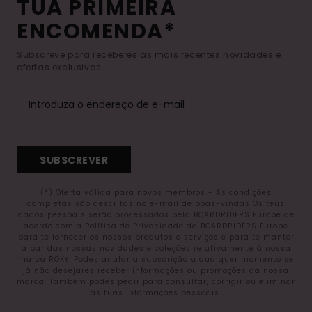
TUA PRIMEIRA
ENCOMENDA*
Subscreve para receberes as mais recentes novidades e
ofertas exclusivas.
SUBSCREVER
(*) Oferta válida para novos membros - As condições
completas são descritas no e-mail de boas-vindas Os teus
dados pessoais serão processados pela BOARDRIDERS Europe de
acordo com a Política de Privacidade da BOARDRIDERS Europe
para te fornecer os nossos produtos e serviços e para te manter
a par das nossas novidades e coleções relativamente à nossa
marca ROXY. Podes anular a subscrição a qualquer momento se
já não desejares receber informações ou promoções da nossa
marca. Também podes pedir para consultar, corrigir ou eliminar
as tuas informações pessoais.