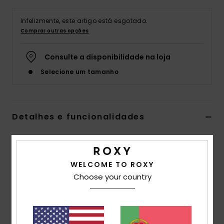
Fitne
Infelizmente, este artigo está esgotado.
Comprar outras opções
Snow
Consulte a disponibilidade na loja
Selecione um tamanho
Swim
Detalhes e funcionalidades
T-shirt de mangas curtas Branco Raparigas 4 - 16
Estilo
ERGZT04082
Código de Cor
wbs0
WELCOME TO ROXY
Choose your country
Características
Tecido:
Jérsei de 100% algodão orgânico de peso
médio [140 g/m2]