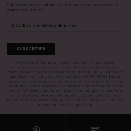
Subscreve para receberes as mais recentes novidades e
ofertas exclusivas.
SUBSCREVER
(*) Oferta válida para novos membros - As condições
completas são descritas no e-mail de boas-vindas Os teus
dados pessoais serão processados pela BOARDRIDERS Europe de
acordo com a Política de Privacidade da BOARDRIDERS Europe
para te fornecer os nossos produtos e serviços e para te manter
a par das nossas novidades e coleções relativamente à nossa
marca ROXY. Podes anular a subscrição a qualquer momento se
já não desejares receber informações ou promoções da nossa
marca. Também podes pedir para consultar, corrigir ou eliminar
as tuas informações pessoais.