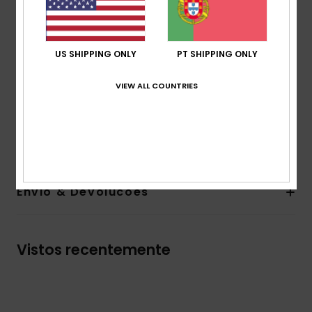
Corte:
Loose
Gola:
Redonda
Mangas:
Mangas curtas
Etiqueta da marca:
Arte Roxy no peito
US SHIPPING ONLY
PT SHIPPING ONLY
Outras características:
Decote redondo
VIEW ALL COUNTRIES
contrastante
Extremidades das mangas contrastantes
Composição
[Tecido principal] 100% algodão orgânico
Envio & Devolucoes
Vistos recentemente