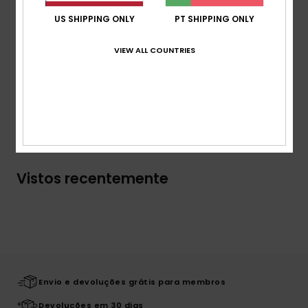
gráfico
Sola exterior:
EVA reciclada
US SHIPPING ONLY
PT SHIPPING ONLY
Composição
Parte superior: 100% Tr sintético, forro: N/A,
VIEW ALL COUNTRIES
sola exterior: 100% EVA
Envio & Devolucoes
Vistos recentemente
Envio e devoluções grátis para membros
Devoluções em 30 dias