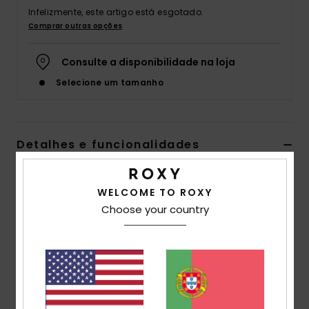
Infelizmente, este artigo está esgotado.
Fitne
Comprar outras opções
Snow
Consulte a disponibilidade na loja
Selecione um tamanho
Swim
Detalhes e funcionalidades
Sandálias Preto Mulher
WELCOME TO ROXY
Estilo
ERJL100092
Código de Cor
bbp
Choose your country
Características
Parte superior:
Alças superiores TR com logótipo de
coração moldado
Palmilha:
Eva reciclado de dupla densidade com