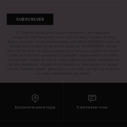
SUBSCREVER
(*) Oferta válida para novos membros - As condições
completas são descritas no e-mail de boas-vindas Os teus
dados pessoais serão processados pela BOARDRIDERS Europe de
acordo com a Política de Privacidade da BOARDRIDERS Europe
para te fornecer os nossos produtos e serviços e para te manter
a par das nossas novidades e coleções relativamente à nossa
marca ROXY. Podes anular a subscrição a qualquer momento se
já não desejares receber informações ou promoções da nossa
marca. Também podes pedir para consultar, corrigir ou eliminar
as tuas informações pessoais.
Encontre uma loja
Contacte-nos