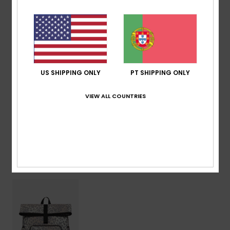
Alças:
alças de ombro almofadadas ajustáveis
Reforço:
painel traseiro almofadado
Etiqueta da marca:
patch bordado Roxy
Dimensões:
38.1 cm [H] x 35 cm [L] x 11 cm [P]
Volume:
14,6 l
US SHIPPING ONLY
PT SHIPPING ONLY
Composição
[Tecido principal] 100% poliéster
VIEW ALL COUNTRIES
Envio & Devolucoes
Vistos recentemente