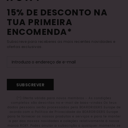
15% DE DESCONTO NA
TUA PRIMEIRA
ENCOMENDA*
Subscreve para receberes as mais recentes novidades e
ofertas exclusivas.
SUBSCREVER
(*) Oferta válida para novos membros - As condições
completas são descritas no e-mail de boas-vindas Os teus
dados pessoais serão processados pela BOARDRIDERS Europe de
acordo com a Política de Privacidade da BOARDRIDERS Europe
para te fornecer os nossos produtos e serviços e para te manter
a par das nossas novidades e coleções relativamente à nossa
marca ROXY. Podes anular a subscrição a qualquer momento se