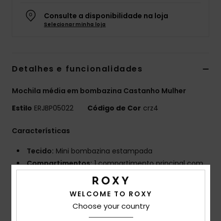
Fitne
Consulte a disponibilidade na loja
Selecionar minha loja
Snow
Detalhes e funcionalidades
Swim
Mochila média em bombazina Castanho Mulher
Estilo
ERJBP05022
Código de Cor
crz4
Características
Tecido:
Mini bombazina estampada
Compartimentos:
1 compartimento principal com
fecho de correr
1 bolso com fecho de correr na frente
WELCOME TO ROXY
1 bolso lateral para garrafa, compartimento
Choose your country
acolchoado para laptop