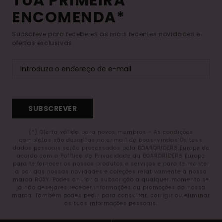
TUA PRIMEIRA
ENCOMENDA*
Subscreve para receberes as mais recentes novidades e
ofertas exclusivas.
SUBSCREVER
(*) Oferta válida para novos membros - As condições
completas são descritas no e-mail de boas-vindas Os teus
dados pessoais serão processados pela BOARDRIDERS Europe de
acordo com a Política de Privacidade da BOARDRIDERS Europe
para te fornecer os nossos produtos e serviços e para te manter
a par das nossas novidades e coleções relativamente à nossa
marca ROXY. Podes anular a subscrição a qualquer momento se
já não desejares receber informações ou promoções da nossa
marca. Também podes pedir para consultar, corrigir ou eliminar
as tuas informações pessoais.