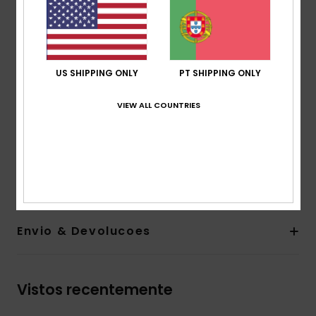
Braguilha:
Braguilha com fecho
Cintura:
Fixa
Fecho:
Abertura da cintura à frente com botão
com olhal metálico
Bolsos:
cinco bolsos
US SHIPPING ONLY
PT SHIPPING ONLY
Etiqueta da marca:
1 botão com olhal metálico
VIEW ALL COUNTRIES
Roxy heritage
Pormenor de rebites de metal
Composição
[Tecido principal] 98% algodão, 2%
elastano
Envio & Devolucoes
Vistos recentemente