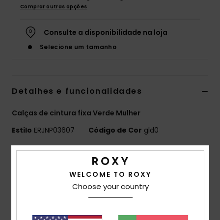
Comprar outras opções
Fitne
Consulte a disponibilidade na loja
Snow
Selecione um tamanho
Swim
Detalhes e funcionalidades
Calças de cintura fixa Verde Mulher
Estilo
ERJNP03607
Código de Cor
gld0
Características
Tecido:
Bombazina pesada numa mistura de
WELCOME TO ROXY
elastano e algodão [295 g/m2]
Choose your country
Corte:
Calças largas, comprimento longo
Cintura:
Subida