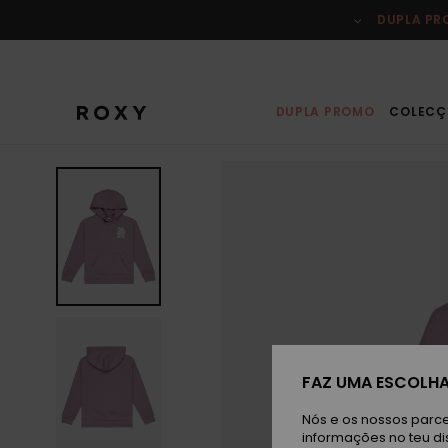
Avançar
para
DUPLA P
a
informação
do
produto
DUPLA PROMO
COLECÇ
FAZ UMA ESCOLHA
Nós e os nossos parce
informações no teu di