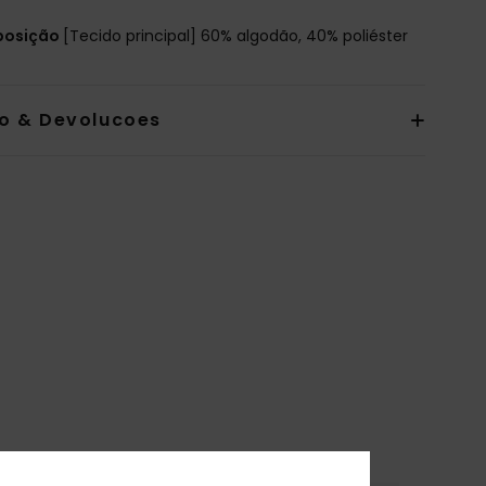
osição
[Tecido principal] 60% algodão, 40% poliéster
io & Devolucoes