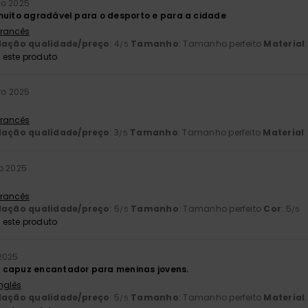
ro 2025
muito agradável para o desporto e para a cidade
 Francês
lação qualidade/preço
: 4
Tamanho
: Tamanho perfeito
Material
/5
este produto
ro 2025
 Francês
lação qualidade/preço
: 3
Tamanho
: Tamanho perfeito
Material
:
/5
o 2025
 Francês
lação qualidade/preço
: 5
Tamanho
: Tamanho perfeito
Cor
: 5
/5
/5
este produto
2025
 capuz encantador para meninas jovens.
Inglês
lação qualidade/preço
: 5
Tamanho
: Tamanho perfeito
Material
/5