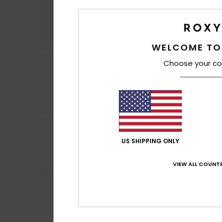
Conforto
Rela
4.6
WELCOME TO
Choose your co
Catherine
8. Feve
5
/5
Conforme com a 
Mostrar original -
Conforto
: 5
Re
/5
Eu recomendo 
4
Client anonyme v
/5
Pontuação corre
US SHIPPING ONLY
Conforto
: 4
Re
/5
Eu recomendo 
VIEW ALL COUNTR
Client anonyme v
4
/5
muito apreciado 
Mostrar original -
Conforto
: 4
Re
/5