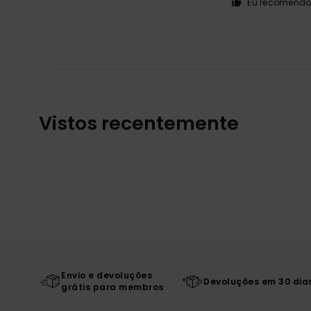
Eu recomendo 
Vistos recentemente
Envio e devoluções
Devoluções em 30 dia
grátis para membros