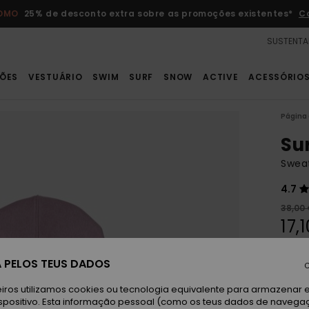
ROMO
25% de desconto extra sobre as promoções existentes*
C
SUSTENTA
ÕES
VESTUÁRIO
SWIM
SURF
SNOW
ACTIVE
ACESSÓRIO
Página 
Su
Sweat
4.7
38,00
17,
OFER
 PELOS TEUS DADOS
DUPL
C
iros utilizamos cookies ou tecnologia equivalente para armazenar 
Ni
spositivo. Esta informação pessoal (como os teus dados de navega
Cor