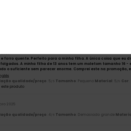
este produto
ro 2026
m uma nota
 Francês
lação qualidade/preço
: 3
Tamanho
: Grande
Material
: 4
Cor
: 4
/5
/5
este produto
o 2026
e forro quente. Perfeito para a minha filha. A única coisa que e
folgados. A minha filha de 13 anos tem um moletom tamanho 16 - 
gado o suficiente sem parecer enorme. Comprei este na promoção, e
Inglês
lação qualidade/preço
: 5
Tamanho
: Pequeno
Material
: 5
Cor
:
/5
/5
este produto
bro 2025
lação qualidade/preço
: 4
Tamanho
: Demasiado grande
Materia
/5