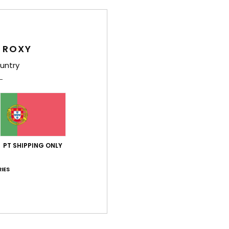
ção qualidade/preço
Tamanho
Mat
4.2
4
Muito pequeno
Demasiado grande
 ROXY
untry
reiro 2026
descrição
 Francês
lação qualidade/preço
: 5
Tamanho
: Tamanho perfeito
Material
/5
este produto
érifié
6. Fevereiro 2026
ta pra mim
PT SHIPPING ONLY
lação qualidade/preço
: 4
Tamanho
: Grande
Material
: 4
Cor
: 
/5
/5
este produto
IES
érifié
22. Janeiro 2026
pela nossa filha
 Francês
lação qualidade/preço
: 3
Tamanho
: Tamanho perfeito
Material
:
/5