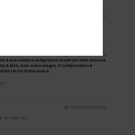
Compra verificada
/5
Compra verificada
u diria é que sempre compramos moletons bem maiores
ela é alta, mas muito magra. O comprimento é
ntão foi um ótimo preço.
 5
/5
Compra verificada
l
: 5
Cor
: 5
/5
/5