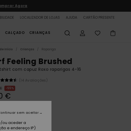
omprar Agora
BILIDADE
LOCALIZADOR DE LOJAS
AJUDA
CARTÃO PRESENTE
S
CALÇADO
CRIANÇAS
de início
Crianças
Rapariga
rf Feeling Brushed
shirt com capuz Roxo raparigas 4-16
(14 Avaliações)
 €
55%
10 €
TAS
A PROMO 25% EXTRA
ontinuar sem aceitar
e/ou aceder a
rvana
ção e endereço IP)