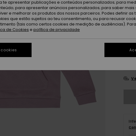
ra te apresentar publicações e conteúdos personalizados; para medi
eúdo; para apresentar anúncios personalizados; para saber mais 
lver e melhorar os produtos dos nossos parceiros. Podes definir as 
okies que estão sujeitos ao teu consentimento, ou para recusar coo
ntimento (tais como certos cookies de medição de audiências). Par
tica de Cookies
e
política de privacidade
4
 cookies
Ace
16
Ve
Inf
Com