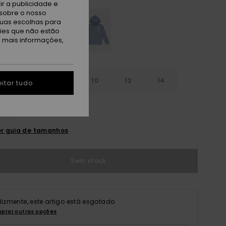
r a publicidade e
sobre o nosso
tuas escolhas para
kies que não estão
a mais informações,
6
8
10
12
14
itar tudo
r guia de tamanhos
Sem stock
elizmente, este artigo está esgotado.
prar outras opções