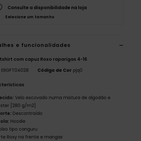
Consulte a disponibilidade na loja
Selecione um tamanho
alhes e funcionalidades
shirt com capuz Roxo raparigas 4-16
o
ERGFT04028
Código de Cor
pjq0
terísticas
ecido:
Velo escovado numa mistura de algodão e
éster [280 g/m2]
orte:
Descontraído
ola:
Hoodie
olso tipo canguru
rte Roxy na frente e mangas