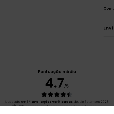
Comp
Env
Pontuação média
4.7
/5
baseado em
14 avaliações verificadas
desde Setembro 2025
79% dos nossos clientes recomendam este produto