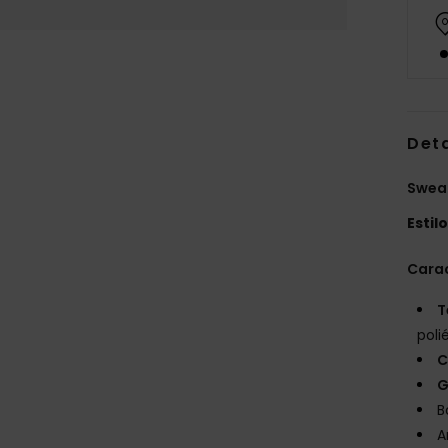
Det
Sweat
Estil
Carac
T
poli
C
G
B
A