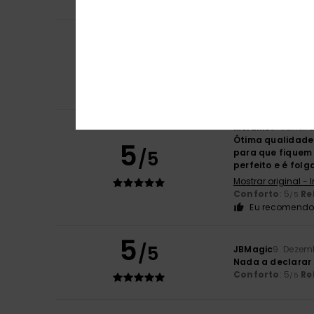
Eu recomendo 
Raphael
13. Janei
5
/5
Porque me pede
Mostrar original -
Conforto
: 4
Re
/5
Eu recomendo 
Melanie
8. Janeir
Ótima qualidade 
5
/5
para que fiquem 
perfeito e é fol
Mostrar original - 
Conforto
: 5
Re
/5
Eu recomendo 
5
/5
JBMagic
9. Dezem
Nada a declarar
Conforto
: 5
Re
/5