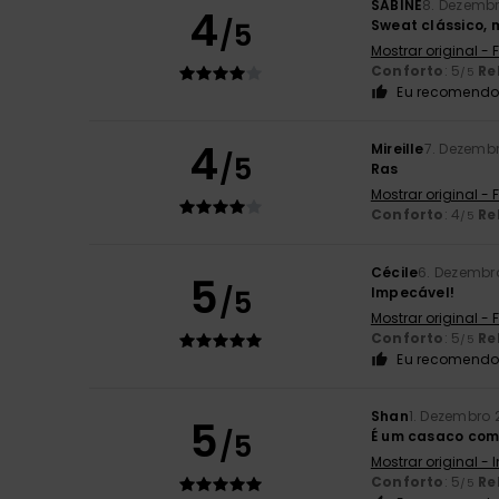
SABINE
8. Dezemb
4
/5
Sweat clássico, 
Mostrar original -
Conforto
: 5
Re
/5
Eu recomendo 
4
Mireille
7. Dezemb
/5
Ras
Mostrar original -
Conforto
: 4
Re
/5
Cécile
6. Dezembr
5
/5
Impecável!
Mostrar original -
Conforto
: 5
Re
/5
Eu recomendo 
Shan
1. Dezembro 
5
/5
É um casaco com
Mostrar original - 
Conforto
: 5
Re
/5