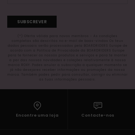
SUBSCREVER
(*) Oferta válida para novos membros - As condições
completas são descritas no e-mail de boas-vindas Os teus
dados pessoais serão processados pela BOARDRIDERS Europe de
acordo com a Política de Privacidade da BOARDRIDERS Europe
para te fornecer os nossos produtos e serviços e para te manter
a par das nossas novidades e coleções relativamente à nossa
marca ROXY. Podes anular a subscrição a qualquer momento se
já não desejares receber informações ou promoções da nossa
marca. Também podes pedir para consultar, corrigir ou eliminar
as tuas informações pessoais.
Encontre uma loja
Contacte-nos