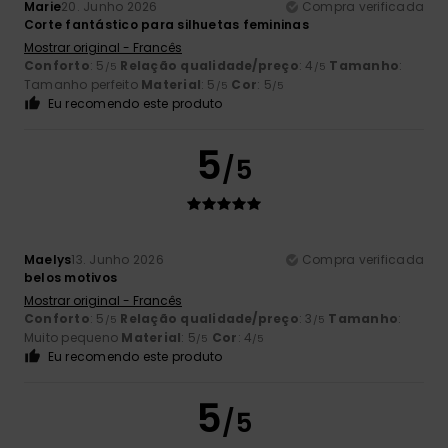
Marie
20. Junho 2026
Compra verificada
Corte fantástico para silhuetas femininas
Mostrar original - Francês
Conforto
: 5
Relação qualidade/preço
: 4
Tamanho
:
/5
/5
Tamanho perfeito
Material
: 5
Cor
: 5
/5
/5
Eu recomendo este produto
5
/5
Maelys
13. Junho 2026
Compra verificada
belos motivos
Mostrar original - Francês
Conforto
: 5
Relação qualidade/preço
: 3
Tamanho
:
/5
/5
Muito pequeno
Material
: 5
Cor
: 4
/5
/5
Eu recomendo este produto
5
/5