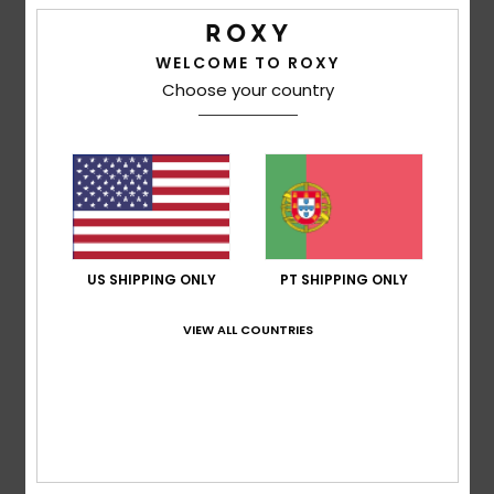
/5
WELCOME TO ROXY
Choose your country
Brian
7. Julho 2026
Compra verificada
Porque eu podia
Mostrar original - Castelhano
Conforto
: 5
Relação qualidade/preço
: 5
Tamanho
:
/5
/5
Tamanho perfeito
Material
: 5
Cor
: 5
/5
/5
Eu recomendo este produto
5
/5
US SHIPPING ONLY
PT SHIPPING ONLY
VIEW ALL COUNTRIES
Amelie
3. Julho 2026
Compra verificada
Adoro! Há poucos calções de banho para mulher. São
calções elegantes, com o comprimento ideal e
superconfortáveis.
Mostrar original - Francês
Conforto
: 5
Relação qualidade/preço
: 4
Material
: 5
/5
/5
/5