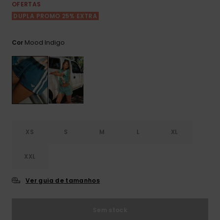
Consultar
OFERTAS
as FAQ
CARTÃO PRESENTE
Jumpsuits &
Calça
DUPLA PROMO 25% EXTRA
Malas
Playsuits
Sacos
Escol
LISTA DE DESEJO
Fatos
Mood Indigo
Cor
Calções
Acess
Acess
Snow
Fato 
Saias
Licras
Acess
Neop
XS
S
M
L
XL
Vestu
XXL
Acess
Ver guia de tamanhos
Calç
Sem stock