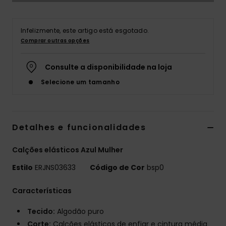
Fitne
Infelizmente, este artigo está esgotado.
Comprar outras opções
Snow
Consulte a disponibilidade na loja
Swim
Selecione um tamanho
Detalhes e funcionalidades
Calções elásticos Azul Mulher
Estilo
ERJNS03633
Código de Cor
bsp0
Características
Tecido:
Algodão puro
Corte:
Calções elásticos de enfiar e cintura média