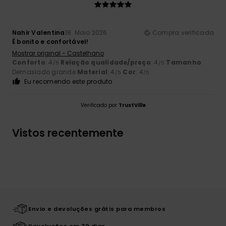
Nahir Valentina
18. Maio 2026
Compra verificada
É bonito e confortável!
Mostrar original - Castelhano
Conforto
: 4
Relação qualidade/preço
: 4
Tamanho
:
/5
/5
Demasiado grande
Material
: 4
Cor
: 4
/5
/5
Eu recomendo este produto
Verificado por
TrustVille
Vistos recentemente
Envio e devoluções grátis para membros