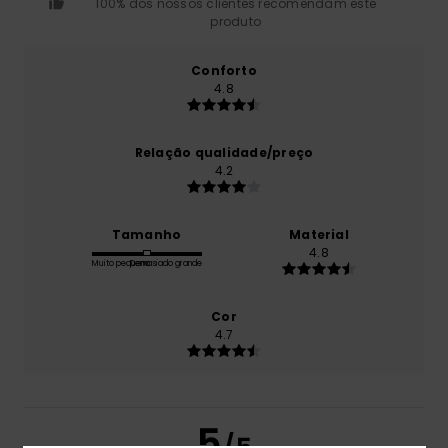
100% dos nossos clientes recomendam este
produto
Conforto
4.8
Relação qualidade/preço
4.2
Tamanho
Material
4.8
Muito pequeno
Demasiado grande
Cor
4.7
5