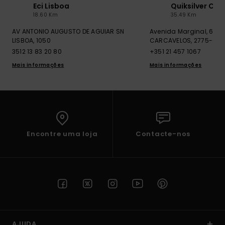
Eci Lisboa
Quiksilver Car
Fitne
18.60 Km
35.49 Km
AV ANTONIO AUGUSTO DE AGUIAR SN
Avenida Marginal, 6
LISBOA, 1050
CARCAVELOS, 2775-604
Snow
3512 13 83 20 80
+351 21 457 1067
Mais informações
Mais informações
Swim
Encontre uma loja
Contacte-nos
AJUDA