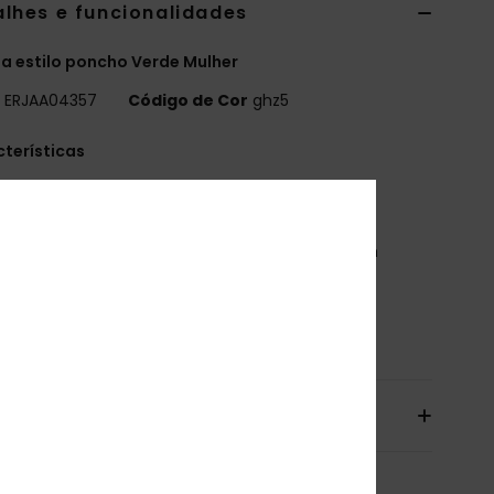
alhes e funcionalidades
a estilo poncho Verde Mulher
o
ERJAA04357
Código de Cor
ghz5
terísticas
ecido:
Tecido turco estampado de algodão
olsos:
Bolsos tipo canguru à frente
imensões:
59,4" [A] x 32,7" [L]/ 151 [A] x 83 [L] cm
tiqueta da marca:
Bordado com logótipo ROXY
osição
[Tecido principal] 100% algodão
io & Devolucoes