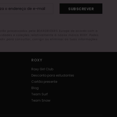
SUBSCREVER
serão processados pela BOARDRIDERS Europe de acordo com a
ovidades e coleções relativamente à nossa marca ROXY. Podes
r para consultar, corrigir ou eliminar as tuas informações
ROXY
Roxy Girl Club
Desconto para estudantes
Cartão presente
Blog
Team Surf
Team Snow