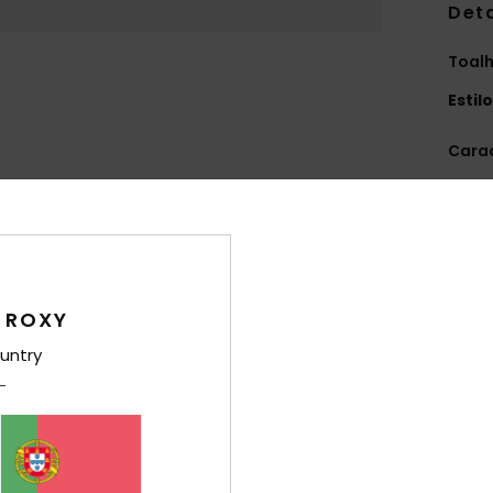
Det
Toalh
Estil
Carac
T
B
D
E
 ROXY
Comp
untry
Env