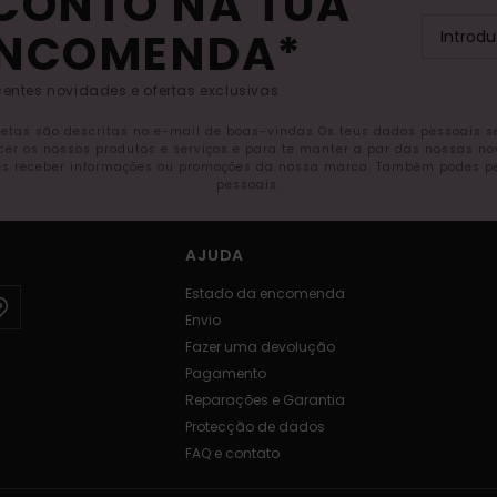
SCONTO NA TUA
ENCOMENDA*
entes novidades e ofertas exclusivas.
letas são descritas no e-mail de boas-vindas Os teus dados pessoais 
ecer os nossos produtos e serviços e para te manter a par das nossas n
s receber informações ou promoções da nossa marca. Também podes pedi
pessoais.
AJUDA
Estado da encomenda
Envio
Fazer uma devolução
Pagamento
Reparações e Garantia
Protecção de dados
FAQ e contato