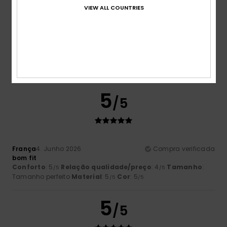
VIEW ALL COUNTRIES
Severine
14. Junho 2026
Compra verificada
Perfeitamente ajustável
Mostrar original - Francês
Conforto
: 5
Relação qualidade/preço
: 4
Tamanho
:
/5
/5
Demasiado grande
Material
: 5
Cor
: 5
/5
/5
5
/5
França
4. Junho 2026
Compra verificada
bom fit
Conforto
: 5
Relação qualidade/preço
: 4
Tamanho
:
/5
/5
Tamanho perfeito
Material
: 5
Cor
: 5
/5
/5
5
/5