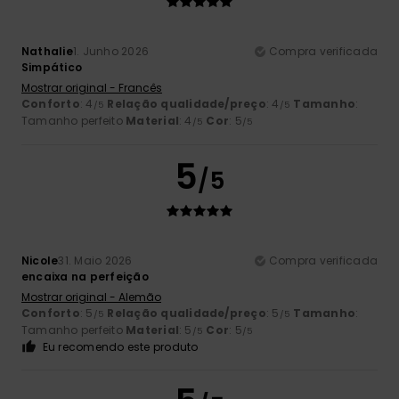
Nathalie
1. Junho 2026
Compra verificada
Simpático
Mostrar original - Francês
Conforto
: 4
Relação qualidade/preço
: 4
Tamanho
:
/5
/5
Tamanho perfeito
Material
: 4
Cor
: 5
/5
/5
5
/5
Nicole
31. Maio 2026
Compra verificada
encaixa na perfeição
Mostrar original - Alemão
Conforto
: 5
Relação qualidade/preço
: 5
Tamanho
:
/5
/5
Tamanho perfeito
Material
: 5
Cor
: 5
/5
/5
Eu recomendo este produto