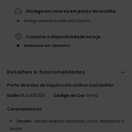
Fitne
Entrega em casa ou em ponto de recolha
Entrega prevista a partir de
11 Agosto
Snow
Consulte a disponibilidade na loja
Swim
Selecione um tamanho
Detalhes e funcionalidades
Parte de baixo de biquíni com atilhos Azul Mulher
Estilo
ERJX405209
Código de Cor
bmt0
Características
Tecido:
Tecido elástico reciclado, forte, resistente e
suave