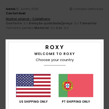
Ivana
28. Junho 2026
Compra verificada
Confortável
Mostrar original - Castelhano
Conforto
: 3
Relação qualidade/preço
: 3
Tamanho
:
/5
/5
Tamanho perfeito
Material
: 3
Cor
: 3
/5
/5
5
/5
WELCOME TO ROXY
Choose your country
Aude-Marie
26. Junho 2026
Compra verificada
Perfeito de
Mostrar original - Francês
Conforto
: 5
Relação qualidade/preço
: 4
Material
: 5
/5
/5
/5
Cor
: 5
/5
5
/5
US SHIPPING ONLY
PT SHIPPING ONLY