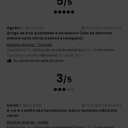
5
/5
Agnès
25. Maio 2026
Compra verificada
Artigo de boa qualidade e duradouro (não se deforma,
mesmo após vários banhos e lavagens).
Mostrar original - Francês
Conforto
: 5
Relação qualidade/preço
: 5
Tamanho
:
/5
/5
Tamanho perfeito
Material
: 5
Cor
: 5
/5
/5
Eu recomendo este produto
3
/5
Karen
21. Maio 2026
Compra verificada
A cor e o estilo são fantásticos, mas o tamanho não bate
certo!
Mostrar original - Inglês
Conforto
: 4
Relação qualidade/preço
: 3
Tamanho
:
/5
/5