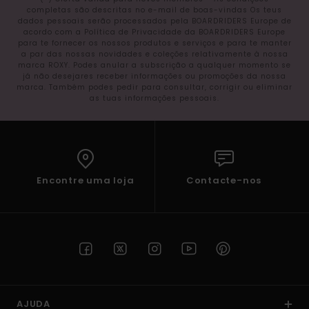
completas são descritas no e-mail de boas-vindas Os teus
dados pessoais serão processados pela BOARDRIDERS Europe de
acordo com a Política de Privacidade da BOARDRIDERS Europe
para te fornecer os nossos produtos e serviços e para te manter
a par das nossas novidades e coleções relativamente à nossa
marca ROXY. Podes anular a subscrição a qualquer momento se
já não desejares receber informações ou promoções da nossa
marca. Também podes pedir para consultar, corrigir ou eliminar
as tuas informações pessoais.
Encontre uma loja
Contacte-nos
AJUDA