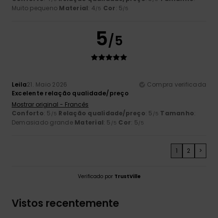
Muito pequeno
Material
: 4
Cor
: 5
/5
/5
5
/5
Leila
21. Maio 2026
Compra verificada
Excelente relação qualidade/preço
Mostrar original - Francês
Conforto
: 5
Relação qualidade/preço
: 5
Tamanho
:
/5
/5
Demasiado grande
Material
: 5
Cor
: 5
/5
/5
1
2
>
Verificado por
TrustVille
Vistos recentemente