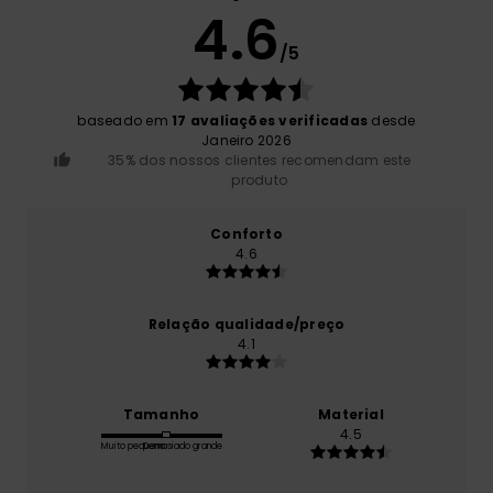
4.6
/5
baseado em
17 avaliações verificadas
desde
Janeiro 2026
35% dos nossos clientes recomendam este
produto
Conforto
4.6
Relação qualidade/preço
4.1
Tamanho
Material
4.5
Muito pequeno
Demasiado grande