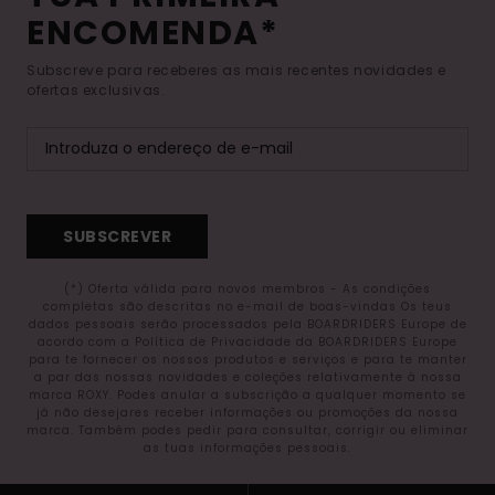
ENCOMENDA*
Subscreve para receberes as mais recentes novidades e
ofertas exclusivas.
SUBSCREVER
(*) Oferta válida para novos membros - As condições
completas são descritas no e-mail de boas-vindas Os teus
dados pessoais serão processados pela BOARDRIDERS Europe de
acordo com a Política de Privacidade da BOARDRIDERS Europe
para te fornecer os nossos produtos e serviços e para te manter
a par das nossas novidades e coleções relativamente à nossa
marca ROXY. Podes anular a subscrição a qualquer momento se
já não desejares receber informações ou promoções da nossa
marca. Também podes pedir para consultar, corrigir ou eliminar
as tuas informações pessoais.