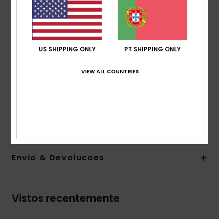
Forma:
Inteiriço
Sem acolchoamento
Alças:
Ajustáveis com anéis e ajustes deslizantes
Fecho:
Fixo
US SHIPPING ONLY
PT SHIPPING ONLY
O aspeto do produto pode diferir consoante a
VIEW ALL COUNTRIES
colocação do estampado
Serigrafia Roxy
Composição
[Tecido principal] 82% poliéster reciclado,
18% elastano
Envio & Devolucoes
Vistos recentemente