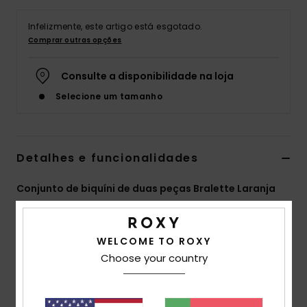
Fitne
Infelizmente, este artigo está esgotado.
Comprar outras opções
Snow
Consulte a disponibilidade na loja
Selecione um tamanho
Swim
Detalhes e funcionalidades
Conjunto de biquíni de duas peças Bralette Laranja
Raparigas 6-16
Estilo
ERGX203697
Código de Cor
xnmm
WELCOME TO ROXY
Choose your country
Características
Tecido:
Tecido elástico reciclado, forte, resistente e
suave