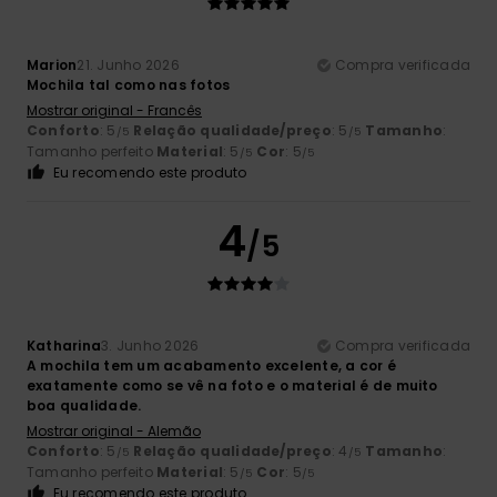
Marion
21. Junho 2026
Compra verificada
Mochila tal como nas fotos
Mostrar original - Francês
Conforto
: 5
Relação qualidade/preço
: 5
Tamanho
:
/5
/5
Tamanho perfeito
Material
: 5
Cor
: 5
/5
/5
Eu recomendo este produto
4
/5
Katharina
3. Junho 2026
Compra verificada
A mochila tem um acabamento excelente, a cor é
exatamente como se vê na foto e o material é de muito
boa qualidade.
Mostrar original - Alemão
Conforto
: 5
Relação qualidade/preço
: 4
Tamanho
:
/5
/5
Tamanho perfeito
Material
: 5
Cor
: 5
/5
/5
Eu recomendo este produto