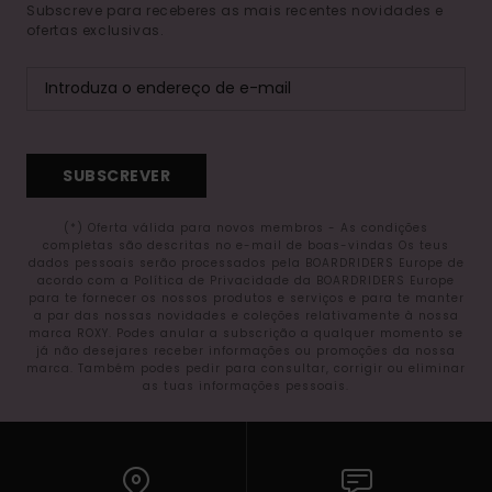
Subscreve para receberes as mais recentes novidades e
ofertas exclusivas.
SUBSCREVER
(*) Oferta válida para novos membros - As condições
completas são descritas no e-mail de boas-vindas Os teus
dados pessoais serão processados pela BOARDRIDERS Europe de
acordo com a Política de Privacidade da BOARDRIDERS Europe
para te fornecer os nossos produtos e serviços e para te manter
a par das nossas novidades e coleções relativamente à nossa
marca ROXY. Podes anular a subscrição a qualquer momento se
já não desejares receber informações ou promoções da nossa
marca. Também podes pedir para consultar, corrigir ou eliminar
as tuas informações pessoais.