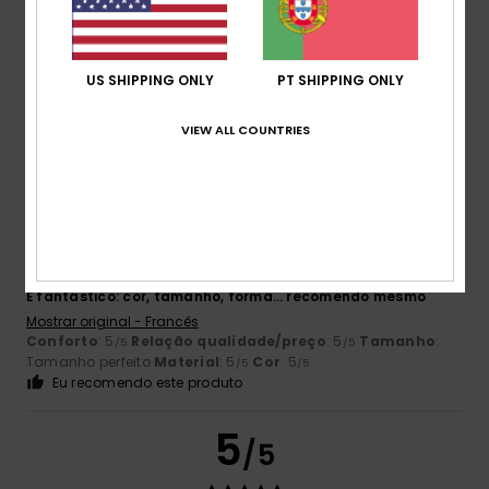
Cor
5.0
US SHIPPING ONLY
PT SHIPPING ONLY
VIEW ALL COUNTRIES
5
/5
Angélique
2. Julho 2026
Compra verificada
É fantástico: cor, tamanho, forma… recomendo mesmo
Mostrar original - Francês
Conforto
: 5
Relação qualidade/preço
: 5
Tamanho
:
/5
/5
Tamanho perfeito
Material
: 5
Cor
: 5
/5
/5
Eu recomendo este produto
5
/5