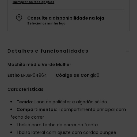
Comprar outras opções
Fitne
Consulte a disponibilidade na loja
Selecionar minha loja
Snow
Swim
Detalhes e funcionalidades
Mochila média Verde Mulher
Estilo
ERJBP04964
Código de Cor
gld0
Características
Tecido:
Lona de poliéster e algodão sólido
Compartimentos:
1 compartimento principal com
fecho de correr
1 bolso com fecho de correr na frente
1 bolso lateral com ajuste com cordão bungee