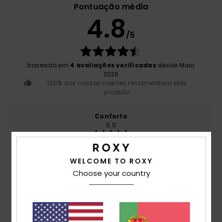
Pontuação média
4.8
/5
baseado em
4 avaliações verificadas
desde Maio
2026
100% dos nossos clientes recomendam este
produto
Conforto
5.0
Relação qualidade/preço
WELCOME TO ROXY
4.8
Choose your country
Tamanho
Material
5.0
Muito pequeno
Demasiado grande