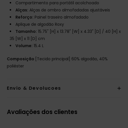
Compartimento para portátil acolchoado
Alças:
Alças de ombro almofadadas ajustáveis
Reforço:
Painel traseiro almofadado
Aplique de algodão Roxy
Tamanho:
15.75" [H] x 13.78" [W] x 4.33" [D] / 40 [H] x
35 [W] x 11 [D] cm
Volume:
15.4 L
Composição
[Tecido principal] 60% algodão, 40%
poliéster
Envio & Devolucoes
Avaliações dos clientes