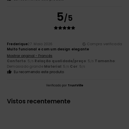
5
/5
Frederique
27. Maio 2026
Compra verificada
Muito funcional e com um design elegante
Mostrar original - Francês
Conforto
: 5
Relação qualidade/preço
: 5
Tamanho
:
/5
/5
Demasiado grande
Material
: 5
Cor
: 5
/5
/5
Eu recomendo este produto
Verificado por
TrustVille
Vistos recentemente