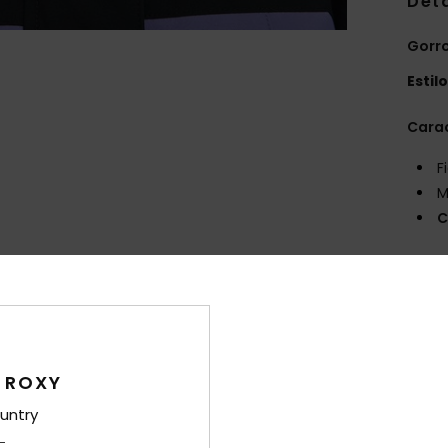
Det
Gorro
Estil
Carac
F
M
C
Comp
Env
 ROXY
untry