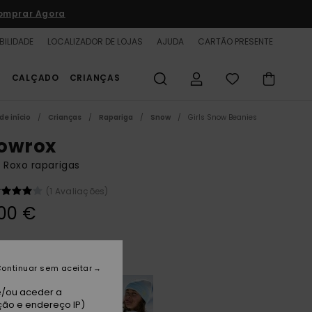
omprar Agora
BILIDADE
LOCALIZADOR DE LOJAS
AJUDA
CARTÃO PRESENTE
S
CALÇADO
CRIANÇAS
de início
Crianças
Rapariga
Snow
Girls Snow Beanies
owrox
 Roxo raparigas
(1 Avaliações)
00 €
ilight Purple
ontinuar sem aceitar
e/ou aceder a
ção e endereço IP)