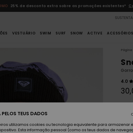
ROMO
25% de desconto extra sobre as promoções existentes*
C
SUSTENTA
ÕES
VESTUÁRIO
SWIM
SURF
SNOW
ACTIVE
ACESSÓRIO
Página 
Sn
Gorro
4.0
30,
Tw
Cor
 PELOS TEUS DADOS
C
iros utilizamos cookies ou tecnologia equivalente para armazenar 
spositivo. Esta informação pessoal (como os teus dados de navega