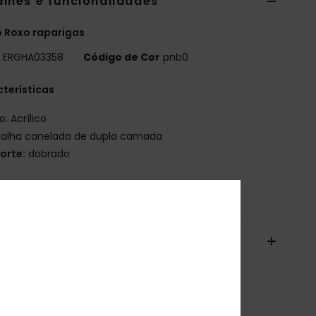
alhes e funcionalidades
 Roxo raparigas
o
ERGHA03358
Código de Cor
pnb0
terísticas
io: Acrílico
alha canelada de dupla camada
orte:
dobrado
osição
[Tecido principal] 100% acrílico
io & Devolucoes