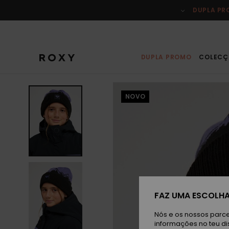
Avançar
para
DUPLA P
a
informação
do
produto
DUPLA PROMO
COLECÇ
NOVO
FAZ UMA ESCOLHA
Nós e os nossos parce
informações no teu di