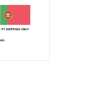
Pontuação média
4.0
/5
PT SHIPPING ONLY
IES
baseado em
1 avaliações verificadas
desde Janeiro 2026
0% dos nossos clientes recomendam este produto
ção qualidade/preço
Tamanho
Mat
4.0
4
Muito pequeno
Demasiado grande
ro 2026
 Neerlandês
lação qualidade/preço
: 4
Tamanho
: Pequeno
Material
: 4
Cor
:
/5
/5