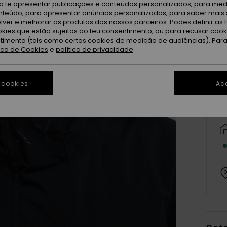
ra te apresentar publicações e conteúdos personalizados; para medi
eúdo; para apresentar anúncios personalizados; para saber mais 
lver e melhorar os produtos dos nossos parceiros. Podes definir as 
okies que estão sujeitos ao teu consentimento, ou para recusar coo
ntimento (tais como certos cookies de medição de audiências). Par
tica de Cookies
e
política de privacidade
 cookies
Ace