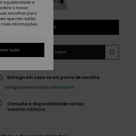
r a publicidade e
sobre o nosso
tuas escolhas para
kies que não estão
a mais informações,
1SZ
itar tudo
Adicionar ao cesto
Entrega em casa ou em ponto de recolha
Entrega prevista a partir de
10 Agosto
Consulte a disponibilidade na loja
Selecionar minha loja