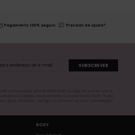
Pagamento 100% seguro
Precisas de ajuda?
SUBSCREVER
serão processados pela BOARDRIDERS Europe de acordo com a
ovidades e coleções relativamente à nossa marca ROXY. Podes
r para consultar, corrigir ou eliminar as tuas informações
ROXY