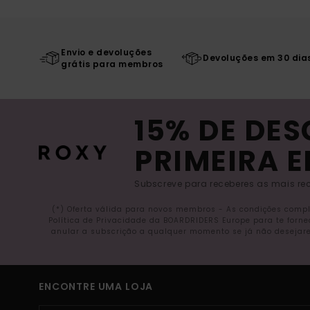
Envio e devoluções
Devoluções em 30 dia
grátis para membros
15% DE DE
PRIMEIRA 
Subscreve para receberes as mais rec
(*) Oferta válida para novos membros - As condições comp
Política de Privacidade da BOARDRIDERS Europe para te forn
anular a subscrição a qualquer momento se já não desejare
ENCONTRE UMA LOJA