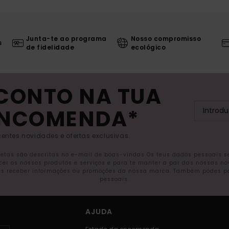
Junta-te ao programa
Nosso compromisso
s
de fidelidade
ecológico
SCONTO NA TUA
ENCOMENDA*
entes novidades e ofertas exclusivas.
letas são descritas no e-mail de boas-vindas Os teus dados pessoais 
ecer os nossos produtos e serviços e para te manter a par das nossas n
s receber informações ou promoções da nossa marca. Também podes pedi
pessoais.
AJUDA