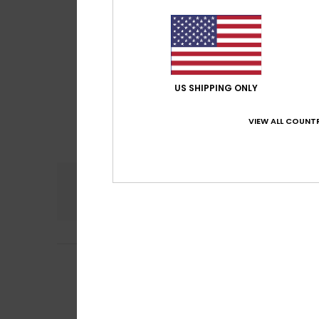
US SHIPPING ONLY
VIEW ALL COUNTR
Conforto
Rela
4.0
4
Marlene
29. Janei
/5
Legal
Mostrar original -
Conforto
: 4
Re
/5