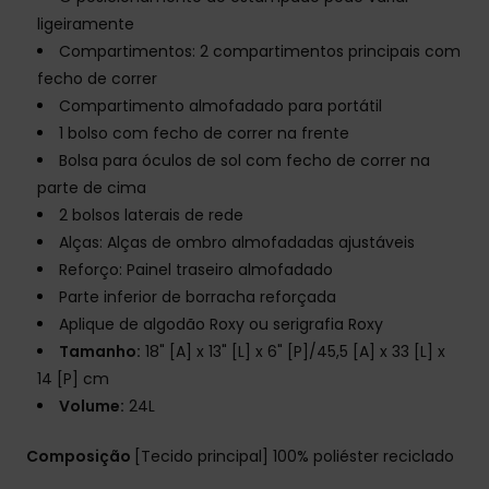
ligeiramente
Compartimentos: 2 compartimentos principais com
fecho de correr
Compartimento almofadado para portátil
1 bolso com fecho de correr na frente
Bolsa para óculos de sol com fecho de correr na
parte de cima
2 bolsos laterais de rede
Alças: Alças de ombro almofadadas ajustáveis
Reforço: Painel traseiro almofadado
Parte inferior de borracha reforçada
Aplique de algodão Roxy ou serigrafia Roxy
Tamanho:
18" [A] x 13" [L] x 6" [P]/45,5 [A] x 33 [L] x
14 [P] cm
Volume:
24L
Composição
[Tecido principal] 100% poliéster reciclado