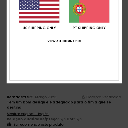
Christelle
30. Abril 2026
Compra verificada
uma mala bonita que parece resistente e com vários
US SHIPPING ONLY
PT SHIPPING ONLY
bolsos práticos
Mostrar original - Francês
VIEW ALL COUNTRIES
Conforto
: 4
Relação qualidade/preço
: 5
Tamanho
:
/5
/5
Tamanho perfeito
Material
: 4
Cor
: 4
/5
/5
Eu recomendo este produto
5
/5
Bernadette
25. Março 2026
Compra verificada
Tem um bom design e é adequado para o fim a que se
destina
Mostrar original - Inglês
Relação qualidade/preço
: 5
Cor
: 5
/5
/5
Eu recomendo este produto