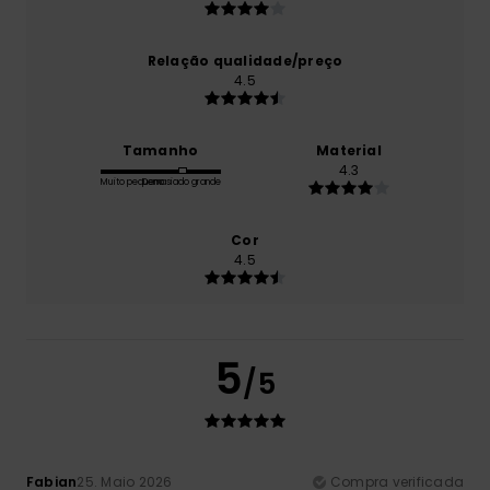
Relação qualidade/preço
4.5
Tamanho
Material
4.3
Muito pequeno
Demasiado grande
Cor
4.5
5
/5
Fabian
25. Maio 2026
Compra verificada