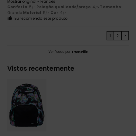
Mostrar original - Francês
Conforto
: 5
Relação qualidade/preço
: 4
Tamanho
:
/5
/5
Grande
Material
: 5
Cor
: 4
/5
/5
Eu recomendo este produto
1
2
>
Verificado por
TrustVille
Vistos recentemente