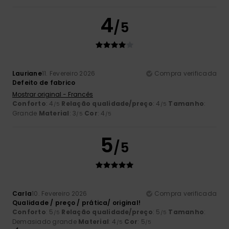
4
/5
Lauriane
11. Fevereiro 2026
Compra verificada
Defeito de fabrico
Mostrar original - Francês
Conforto
: 4
Relação qualidade/preço
: 4
Tamanho
:
/5
/5
Grande
Material
: 3
Cor
: 4
/5
/5
5
/5
Carla
10. Fevereiro 2026
Compra verificada
Qualidade / preço / prática/ original!
Conforto
: 5
Relação qualidade/preço
: 5
Tamanho
:
/5
/5
Demasiado grande
Material
: 4
Cor
: 5
/5
/5