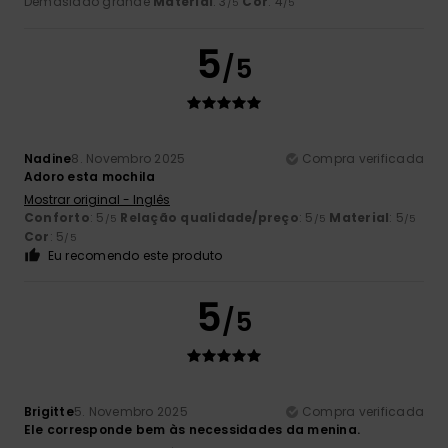
Demasiado grande
Material
: 3
Cor
: 4
/5
/5
5
/5
Nadine
8. Novembro 2025
Compra verificada
Adoro esta mochila
Mostrar original - Inglês
Conforto
: 5
Relação qualidade/preço
: 5
Material
: 5
/5
/5
/5
Cor
: 5
/5
Eu recomendo este produto
5
/5
Brigitte
5. Novembro 2025
Compra verificada
Ele corresponde bem às necessidades da menina.