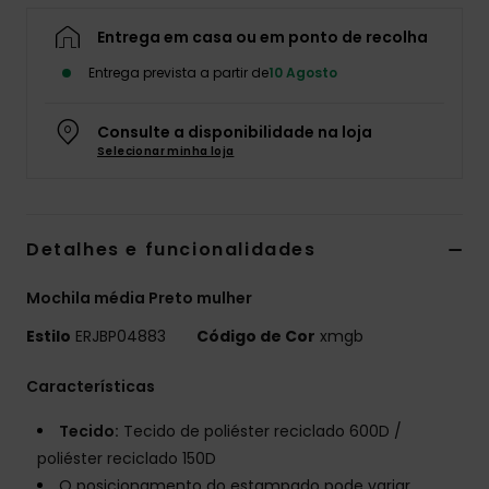
Fitne
Entrega em casa ou em ponto de recolha
Entrega prevista a partir de
10 Agosto
Snow
Consulte a disponibilidade na loja
Selecionar minha loja
Swim
Detalhes e funcionalidades
Mochila média Preto mulher
Estilo
ERJBP04883
Código de Cor
xmgb
Características
Tecido:
Tecido de poliéster reciclado 600D /
poliéster reciclado 150D
O posicionamento do estampado pode variar