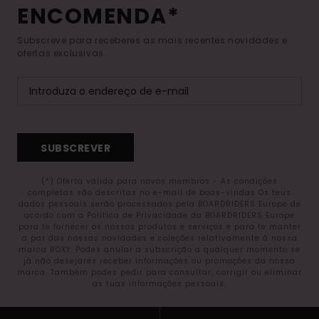
ENCOMENDA*
Subscreve para receberes as mais recentes novidades e
ofertas exclusivas.
SUBSCREVER
(*) Oferta válida para novos membros - As condições
completas são descritas no e-mail de boas-vindas Os teus
dados pessoais serão processados pela BOARDRIDERS Europe de
acordo com a Política de Privacidade da BOARDRIDERS Europe
para te fornecer os nossos produtos e serviços e para te manter
a par das nossas novidades e coleções relativamente à nossa
marca ROXY. Podes anular a subscrição a qualquer momento se
já não desejares receber informações ou promoções da nossa
marca. Também podes pedir para consultar, corrigir ou eliminar
as tuas informações pessoais.