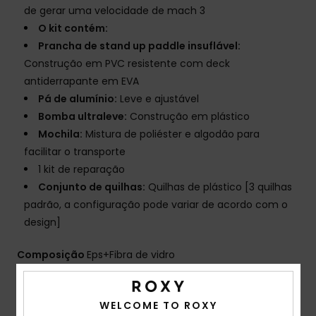
de gerar uma velocidade de mach 3
O kit contém:
Prancha de stand up paddle insuflável:
Construção em PVC resistente com deck
antiderrapante em EVA
Pá de alumínio:
Leve e ajustável
Bomba ultraleve:
Construção em plástico
Mochila:
Mistura de poliéster e algodão para
facilitar o transporte
1 kit de reparação
Conjunto de quilhas:
Quilhas de plástico [3 quilhas
padrão, a configuração pode variar de acordo com o
design]
Composição
Eps+Fibra de vidro
WELCOME TO ROXY
Envio & Devolucoes