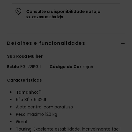
Fitne
Consulte a disponibilidade na loja
Selecionar minha loja
Snow
Detalhes e funcionalidades
Swim
Sup Rosa Mulher
Estilo
EGL22IPGLI
Código de Cor
mjn5
Características
Tamanho:
11
6" x 31" x 6 320L
Aleta central com parafuso
Peso máximo 120 kg
Geral
Touring: Excelente estabilidade, incrivelmente fácil