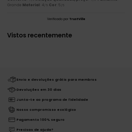
Grande
Material
: 4
Cor
: 5
/5
/5
Verificado por
TrustVille
Vistos recentemente
Envio e devoluções grátis para membros
Devoluções em 30 dias
Junta-te ao programa de fidelidade
Nosso compromisso ecológico
Pagamento 100% seguro
Precisas de ajuda?