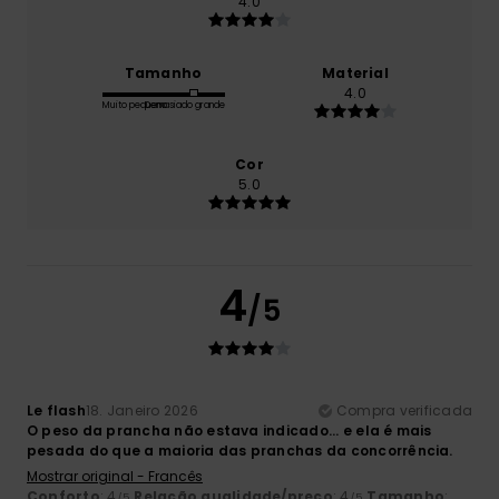
4.0
Tamanho
Material
4.0
Muito pequeno
Demasiado grande
Cor
5.0
4
/5
Le flash
18. Janeiro 2026
Compra verificada
O peso da prancha não estava indicado... e ela é mais
pesada do que a maioria das pranchas da concorrência.
Mostrar original - Francês
Conforto
: 4
Relação qualidade/preço
: 4
Tamanho
:
/5
/5