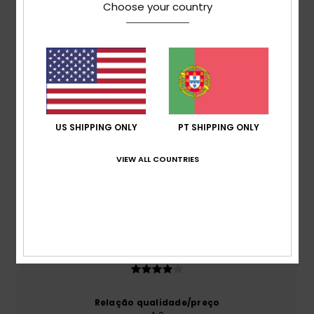
Choose your country
Avaliações dos clientes
Pontuação média
4.0
US SHIPPING ONLY
PT SHIPPING ONLY
/5
VIEW ALL COUNTRIES
baseado em
1 avaliações verificadas
desde Janeiro
2026
0% dos nossos clientes recomendam este produto
Conforto
4.0
Relação qualidade/preço