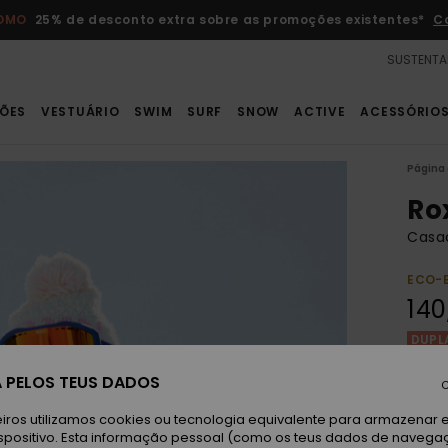
ROMO
25% de desconto extra sobre as promoções existentes*
C
SUSTENTA
ÕES
VESTUÁRIO
SWIM
SURF
SNOW
ACTIVE
ACESSÓRIO
Página 
Ro
Casac
ECO-
140
DUPL
 PELOS TEUS DADOS
C
Br
Cor
iros utilizamos cookies ou tecnologia equivalente para armazenar 
spositivo. Esta informação pessoal (como os teus dados de navega