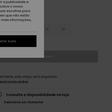
r a publicidade e
sobre o nosso
tuas escolhas para
kies que não estão
a mais informações,
10
12
14
16
itar tudo
r guia de tamanhos
Sem stock
elizmente, este artigo está esgotado.
prar outras opções
Consulte a disponibilidade na loja
Selecione um tamanho