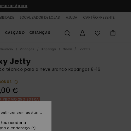
omprar Agora
BILIDADE
LOCALIZADOR DE LOJAS
AJUDA
CARTÃO PRESENTE
S
CALÇADO
CRIANÇAS
de início
Crianças
Rapariga
Snow
Jackets
xy Jetty
o técnico para a neve Branco Raparigas 8-16
BONUS
,00 €
A PROMO 25% EXTRA
ontinuar sem aceitar
ight White Pansy Pansy Rg
e/ou aceder a
ção e endereço IP)