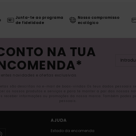
Junta-te ao programa
Nosso compromisso
s
de fidelidade
ecológico
SCONTO NA TUA
ENCOMENDA*
entes novidades e ofertas exclusivas.
letas são descritas no e-mail de boas-vindas Os teus dados pessoais 
ecer os nossos produtos e serviços e para te manter a par das nossas n
s receber informações ou promoções da nossa marca. Também podes pedi
pessoais.
AJUDA
Estado da encomenda