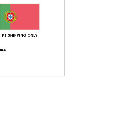
man
C
G
M
PT SHIPPING ONLY
F
C
IES
B
mão
B
B
C
F
tric
O
com
A
E
inte