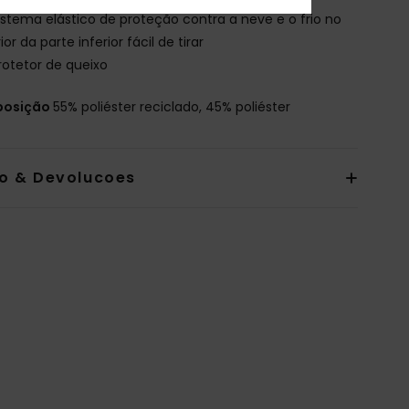
istema elástico de proteção contra a neve e o frio no
rior da parte inferior fácil de tirar
rotetor de queixo
osição
55% poliéster reciclado, 45% poliéster
io & Devolucoes