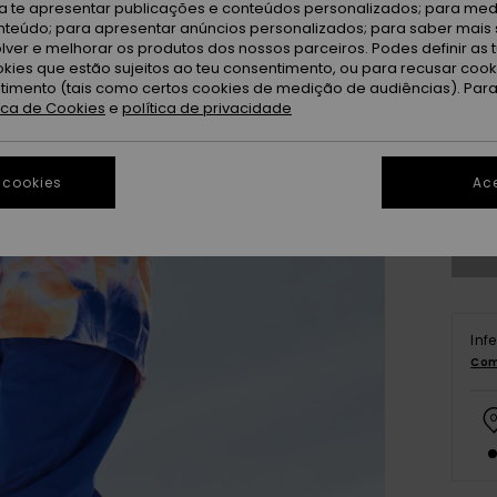
ra te apresentar publicações e conteúdos personalizados; para medi
eúdo; para apresentar anúncios personalizados; para saber mais 
lver e melhorar os produtos dos nossos parceiros. Podes definir as 
okies que estão sujeitos ao teu consentimento, ou para recusar coo
ntimento (tais como certos cookies de medição de audiências). Par
tica de Cookies
e
política de privacidade
8
 cookies
Ace
Ve
Inf
Com