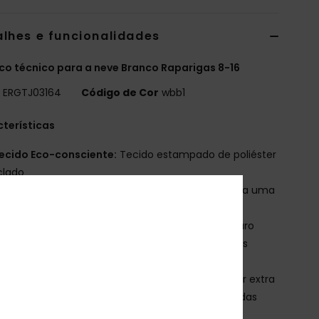
alhes e funcionalidades
o técnico para a neve Branco Raparigas 8-16
o
ERGTJ03164
Código de Cor
wbb1
terísticas
ecido Eco-consciente:
Tecido estampado de poliéster
clado
mpermeabilizante:
Tecnologia 10K DryFlight® para uma
hor impermeabilização [10.000 mm/5000 g]
ratamento de tecido repelente de água duradouro
] C0 para manter-se seco e protegido contra as
mpéries
solamento:
Tecnologia WarmFlight® x3 para calor extra
olamento respirável, feito de garrafas PET recicladas
Peso de enchimento: 200 g/m2 corpo, 140 g/m2