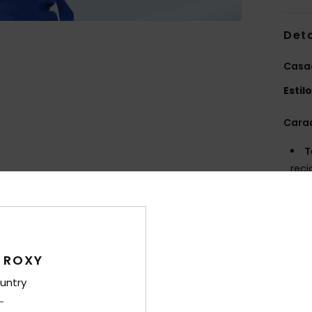
Det
Casac
Estil
Carac
T
reci
I
mel
T
[DWR
inte
 ROXY
I
untry
e is
[