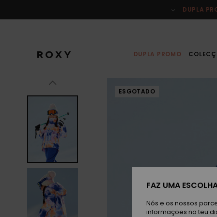
Avançar
para
DUPLA P
a
informação
do
produto
DUPLA PROMO
COLECÇ
ESGOTADO
FAZ UMA ESCOLHA
Nós e os nossos parce
informações no teu di