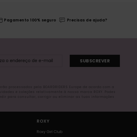
Pagamento 100% seguro
Precisas de ajuda?
SUBSCREVER
serão processados pela BOARDRIDERS Europe de acordo com a
ovidades e coleções relativamente à nossa marca ROXY. Podes
r para consultar, corrigir ou eliminar as tuas informações
ROXY
Roxy Girl Club