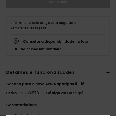
Sem stock
Fitne
Snow
Infelizmente, este artigo está esgotado.
Comprar outras opções
Swim
Consulte a disponibilidade na loja
Selecione um tamanho
Detalhes e funcionalidades
Casaco para a neve Azul Raparigas 8 - 16
Estilo
ERGTJ03178
Código de Cor
bqy1
Características
Corte:
Normal