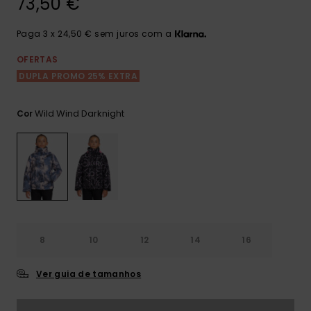
73,50 €
Consultar
as FAQ
CARTÃO PRESENTE
Jumpsuits &
Calça
Malas
Playsuits
Sacos
Paga 3 x 24,50 € sem juros com a
Escol
LISTA DE DESEJO
Fatos
OFERTAS
Calções
Acess
DUPLA PROMO 25% EXTRA
Acess
Snow
Fato 
Saias
Wild Wind Darknight
Cor
Licras
Acess
Neop
Vestu
8
10
12
14
16
Acess
Ver guia de tamanhos
Calç