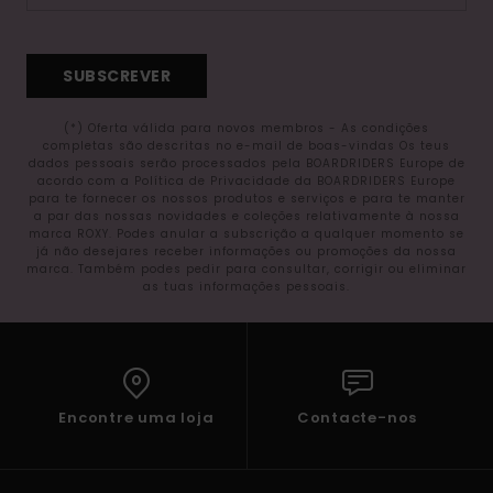
SUBSCREVER
(*) Oferta válida para novos membros - As condições
completas são descritas no e-mail de boas-vindas Os teus
dados pessoais serão processados pela BOARDRIDERS Europe de
acordo com a Política de Privacidade da BOARDRIDERS Europe
para te fornecer os nossos produtos e serviços e para te manter
a par das nossas novidades e coleções relativamente à nossa
marca ROXY. Podes anular a subscrição a qualquer momento se
já não desejares receber informações ou promoções da nossa
marca. Também podes pedir para consultar, corrigir ou eliminar
as tuas informações pessoais.
Encontre uma loja
Contacte-nos