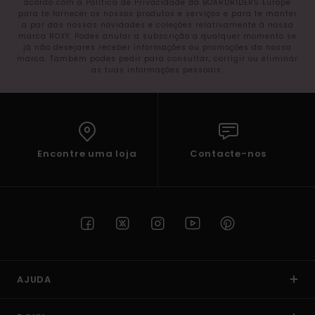
acordo com a Política de Privacidade da BOARDRIDERS Europe
para te fornecer os nossos produtos e serviços e para te manter
a par das nossas novidades e coleções relativamente à nossa
marca ROXY. Podes anular a subscrição a qualquer momento se
já não desejares receber informações ou promoções da nossa
marca. Também podes pedir para consultar, corrigir ou eliminar
as tuas informações pessoais.
Encontre uma loja
Contacte-nos
AJUDA