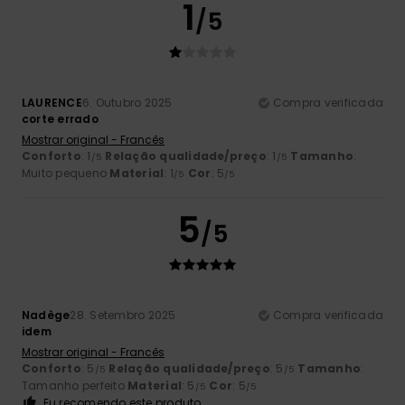
1
/5
LAURENCE
6. Outubro 2025
Compra verificada
corte errado
Mostrar original - Francês
Conforto
: 1
Relação qualidade/preço
: 1
Tamanho
:
/5
/5
Muito pequeno
Material
: 1
Cor
: 5
/5
/5
5
/5
Nadège
28. Setembro 2025
Compra verificada
idem
Mostrar original - Francês
Conforto
: 5
Relação qualidade/preço
: 5
Tamanho
:
/5
/5
Tamanho perfeito
Material
: 5
Cor
: 5
/5
/5
Eu recomendo este produto