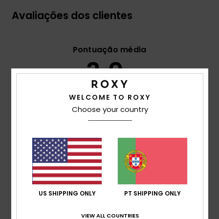
Avaliações dos clientes
Pontuação média
3.0
/5
WELCOME TO ROXY
baseado em
3 avaliações verificadas
desde
Choose your country
Setembro 2025
33% dos nossos clientes recomendam este produto
Conforto
3.3
Relação qualidade/preço
US SHIPPING ONLY
PT SHIPPING ONLY
3.0
VIEW ALL COUNTRIES