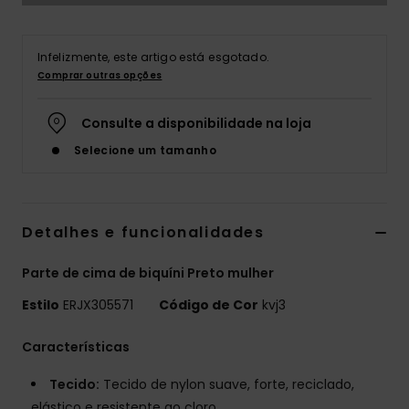
Fitne
Infelizmente, este artigo está esgotado.
Comprar outras opções
Snow
Consulte a disponibilidade na loja
Swim
Selecione um tamanho
Detalhes e funcionalidades
Parte de cima de biquíni Preto mulher
Estilo
ERJX305571
Código de Cor
kvj3
Características
Tecido:
Tecido de nylon suave, forte, reciclado,
elástico e resistente ao cloro