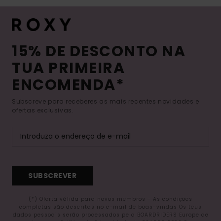
15% DE DESCONTO NA
TUA PRIMEIRA
ENCOMENDA*
Subscreve para receberes as mais recentes novidades e
ofertas exclusivas.
SUBSCREVER
(*) Oferta válida para novos membros - As condições
completas são descritas no e-mail de boas-vindas Os teus
dados pessoais serão processados pela BOARDRIDERS Europe de