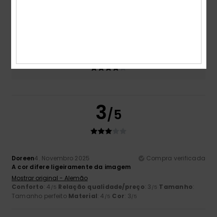
Tamanho
Material
3.3
Muito pequeno
Demasiado grande
Cor
4.3
3
/5
Doreen
4. Novembro 2025
Compra verificada
A cor difere ligeiramente da imagem
Mostrar original - Alemão
Conforto
: 4
Relação qualidade/preço
: 3
Tamanho
:
/5
/5
Tamanho perfeito
Material
: 4
Cor
: 3
/5
/5