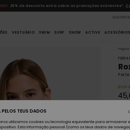
ROMO
25% de desconto extra sobre as promoções existentes*
C
SUSTENTA
ÕES
VESTUÁRIO
SWIM
SURF
SNOW
ACTIVE
ACESSÓRIO
Página 
FIBRA
Ro
Parte
ECO-
45,
Paga 
 PELOS TEUS DADOS
C
iros utilizamos cookies ou tecnologia equivalente para armazenar 
spositivo. Esta informação pessoal (como os teus dados de navega
An
Cor