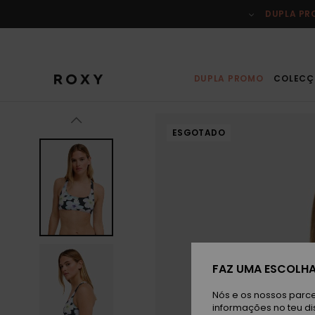
Avançar
para
DUPLA P
a
informação
do
produto
DUPLA PROMO
COLECÇ
ESGOTADO
FAZ UMA ESCOLHA
Nós e os nossos parce
informações no teu di