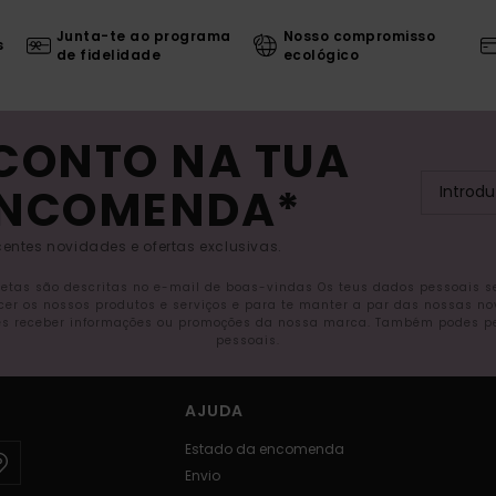
Junta-te ao programa
Nosso compromisso
s
de fidelidade
ecológico
SCONTO NA TUA
ENCOMENDA*
entes novidades e ofertas exclusivas.
letas são descritas no e-mail de boas-vindas Os teus dados pessoais 
ecer os nossos produtos e serviços e para te manter a par das nossas n
s receber informações ou promoções da nossa marca. Também podes pedi
pessoais.
AJUDA
Estado da encomenda
Envio