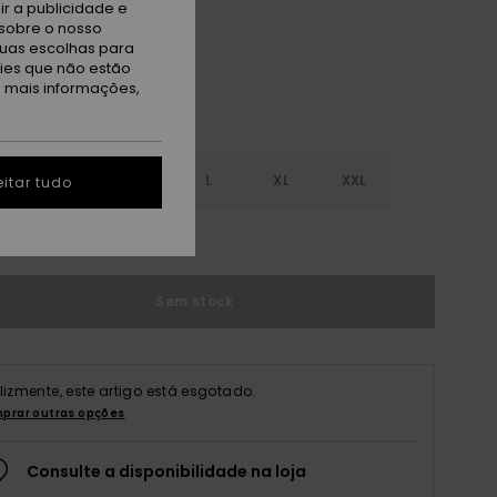
r a publicidade e
sobre o nosso
tuas escolhas para
kies que não estão
a mais informações,
S
S
M
L
XL
XXL
itar tudo
r guia de tamanhos
Sem stock
elizmente, este artigo está esgotado.
prar outras opções
Consulte a disponibilidade na loja