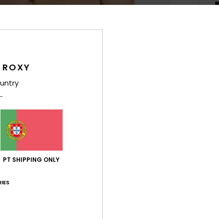
Des
 ROXY
Conce
brale
untry
larga
desig
para 
costa
as om
movim
PT SHIPPING ONLY
pisci
água.
IES
profu
confi
toque