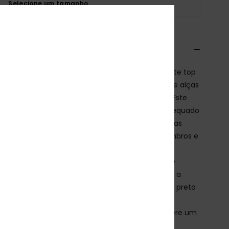
Selecione um tamanho
crição
bido para a ação e construído para suportar, este top
tte atlético Roxy apresenta decote arredondado e alças
s que oferecem conforto e cobertura na frente. Este
n frontal limpo garante um ajuste de suporte adequado
atividades aquáticas sem sacrificar o conforto. Nas
s, as alças foram desenhadas para libertar os ombros e
oplatas, proporcionando total amplitude de
ento quer esteja a remar, quer a fazer séries de
nas. Ajuste de suporte. Movimento livre. Feito para a
 Com vibrantes flores de hibisco sobre um fundo preto
ndo, este padrão é sobre energia, movimento e
ança. A subtil textura perfurada tipo malha confere um
 moderno e atlético, tornando-o a combinação