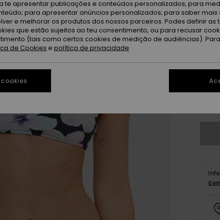
ra te apresentar publicações e conteúdos personalizados; para medi
eúdo; para apresentar anúncios personalizados; para saber mais 
lver e melhorar os produtos dos nossos parceiros. Podes definir as 
okies que estão sujeitos ao teu consentimento, ou para recusar coo
ntimento (tais como certos cookies de medição de audiências). Par
tica de Cookies
e
política de privacidade
X
 cookies
Ace
Ve
Inf
Com