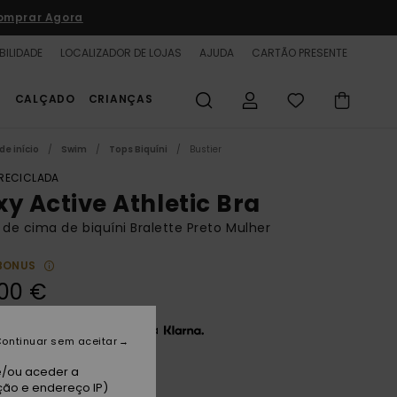
omprar Agora
BILIDADE
LOCALIZADOR DE LOJAS
AJUDA
CARTÃO PRESENTE
S
CALÇADO
CRIANÇAS
de início
Swim
Tops Biquíni
Bustier
 RECICLADA
xy Active Athletic Bra
 de cima de biquíni Bralette Preto Mulher
BONUS
00 €
3 x 15,00 € sem juros com a
ontinuar sem aceitar
e/ou aceder a
ção e endereço IP)
thracite Im Fleur Real