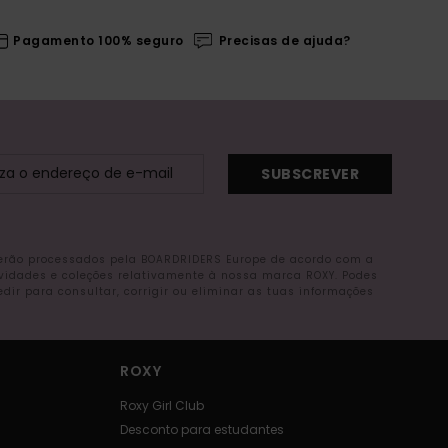
Pagamento 100% seguro
Precisas de ajuda?
SUBSCREVER
serão processados pela BOARDRIDERS Europe de acordo com a
ovidades e coleções relativamente à nossa marca ROXY. Podes
r para consultar, corrigir ou eliminar as tuas informações
ROXY
Roxy Girl Club
Desconto para estudantes