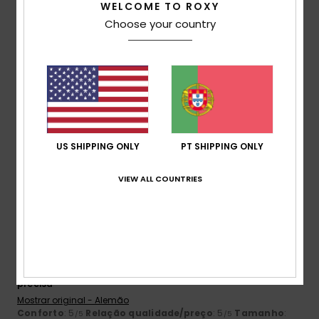
WELCOME TO ROXY
Choose your country
Tamanho
Material
4.8
Muito pequeno
Demasiado grande
Cor
5.0
US SHIPPING ONLY
PT SHIPPING ONLY
5
VIEW ALL COUNTRIES
/5
Verena
1. Julho 2026
Compra verificada
Excelente qualidade, corte original, tabela de tamanhos
precisa
Mostrar original - Alemão
Conforto
: 5
Relação qualidade/preço
: 5
Tamanho
:
/5
/5