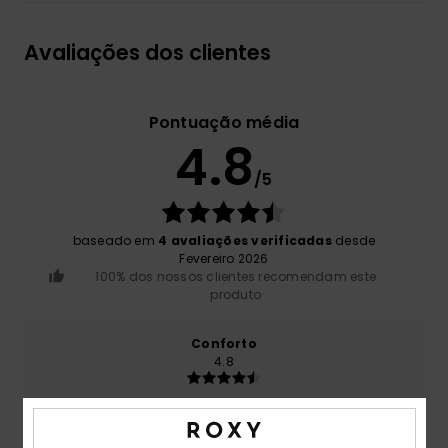
Avaliações dos clientes
Pontuação média
4.8
/5
baseado em
4 avaliações verificadas
desde
Fevereiro 2026
100% dos nossos clientes recomendam este
produto
Conforto
4.8
Relação qualidade/preço
4.5