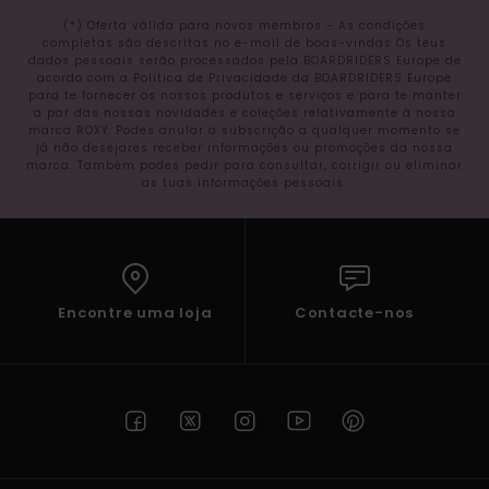
(*) Oferta válida para novos membros - As condições
completas são descritas no e-mail de boas-vindas Os teus
dados pessoais serão processados pela BOARDRIDERS Europe de
acordo com a Política de Privacidade da BOARDRIDERS Europe
para te fornecer os nossos produtos e serviços e para te manter
a par das nossas novidades e coleções relativamente à nossa
marca ROXY. Podes anular a subscrição a qualquer momento se
já não desejares receber informações ou promoções da nossa
marca. Também podes pedir para consultar, corrigir ou eliminar
as tuas informações pessoais.
Encontre uma loja
Contacte-nos