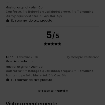
....
Mostrar original - Alemão
Conforto
: 4
Relação qualidade/preço
: 4
Tamanho
:
/5
/5
Muito pequeno
Material
: 4
Cor
: 5
/5
/5
Eu recomendo este produto
5
/5
Alina
5. Fevereiro 2026
Compra verificada
Mantém tudo unido.
Mostrar original - Alemão
Conforto
: 5
Relação qualidade/preço
: 4
Tamanho
:
/5
/5
Tamanho perfeito
Material
: 5
Cor
: 5
/5
/5
Eu recomendo este produto
Verificado por
TrustVille
Vistos recentemente