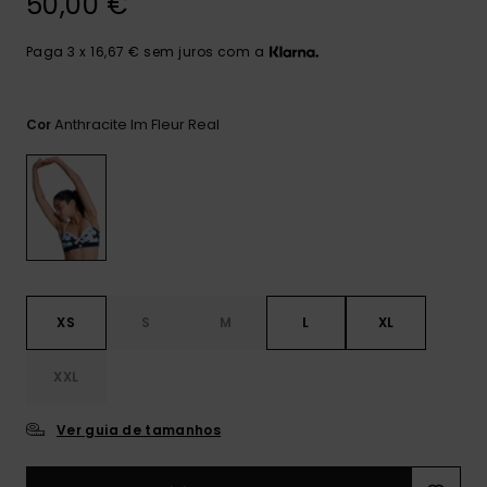
50,00 €
Consultar
as FAQ
CARTÃO PRESENTE
Jumpsuits &
Calça
Malas
Playsuits
Sacos
Paga 3 x 16,67 € sem juros com a
Escol
LISTA DE DESEJO
Fatos
Calções
Acess
Anthracite Im Fleur Real
Cor
Acess
Snow
Fato 
Saias
Licras
Acess
Neop
XS
S
M
L
XL
Vestu
XXL
Acess
Ver guia de tamanhos
Calç