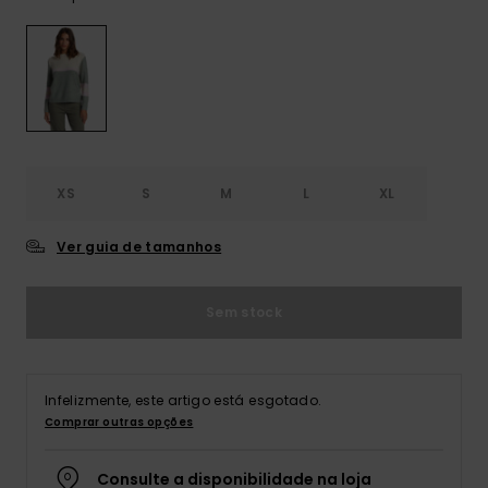
Consultar
as FAQ
CARTÃO PRESENTE
Jumpsuits &
Calça
Malas
Playsuits
Sacos
Escol
LISTA DE DESEJO
Fatos
Calções
Acess
Acess
Snow
Fato 
Saias
XS
S
M
L
XL
Licras
Acess
Ver guia de tamanhos
Neop
Sem stock
Vestu
Acess
Infelizmente, este artigo está esgotado.
Comprar outras opções
Calç
Consulte a disponibilidade na loja