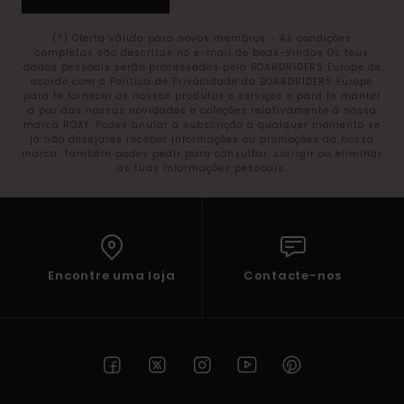
(*) Oferta válida para novos membros - As condições
completas são descritas no e-mail de boas-vindas Os teus
dados pessoais serão processados pela BOARDRIDERS Europe de
acordo com a Política de Privacidade da BOARDRIDERS Europe
para te fornecer os nossos produtos e serviços e para te manter
a par das nossas novidades e coleções relativamente à nossa
marca ROXY. Podes anular a subscrição a qualquer momento se
já não desejares receber informações ou promoções da nossa
marca. Também podes pedir para consultar, corrigir ou eliminar
as tuas informações pessoais.
Encontre uma loja
Contacte-nos