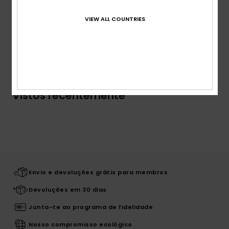
Composição
[Tecido principal] 100% poliéster
VIEW ALL COUNTRIES
Envio & Devolucoes
Vistos recentemente
Envio e devoluções grátis para membros
Devoluções em 30 dias
Junta-te ao programa de fidelidade
Nosso compromisso ecológico