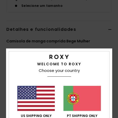
Selecione um tamanho
Fitne
Snow
Detalhes e funcionalidades
Swim
Camisola de manga comprida Bege Mulher
Estilo
ARJSW03330
Código de Cor
teh0
Características
WELCOME TO ROXY
Choose your country
Tecido:
Fio de poliéster de peso médio
Corte:
Ombro descaído
Gola:
Redonda
Mangas:
Mangas compridas
Outras características:
Malha canelada na bainha
e mangas
Riscas com fio tingido no corpo e mangas
US SHIPPING ONLY
PT SHIPPING ONLY