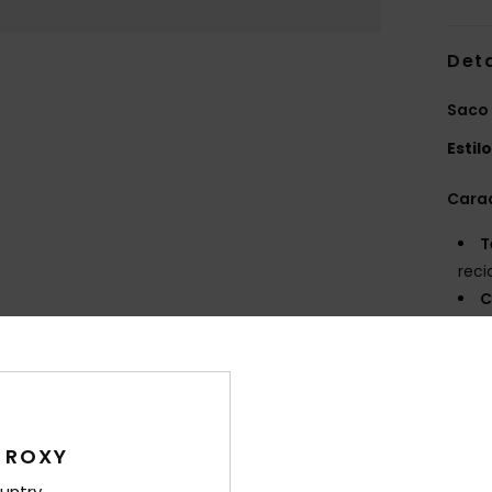
Det
Saco 
Estil
Carac
T
reci
C
fech
B
A
D
[L] 
 ROXY
V
E
untry