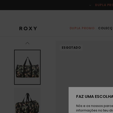
Avançar
para
DUPLA P
a
informação
do
produto
DUPLA PROMO
COLECÇ
ESGOTADO
FAZ UMA ESCOLHA
Nós e os nossos parce
informações no teu di