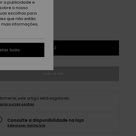
r a publicidade e
sobre o nosso
tuas escolhas para
kies que não estão
a mais informações,
1SZ
itar tudo
Sem stock
elizmente, este artigo está esgotado.
prar outras opções
Consulte a disponibilidade na loja
Selecionar minha loja