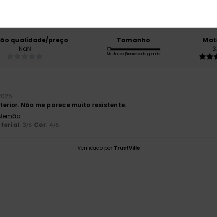
baseado em
1 avaliações verificadas
desde Setembro 2025
0% dos nossos clientes recomendam este produto
ção qualidade/preço
Tamanho
Mat
NaN
3
Muito pequeno
Demasiado grande
2025
terior. Não me parece muito resistente.
 Alemão
terial
: 3
Cor
: 4
/5
/5
Verificado por
TrustVille