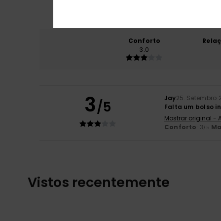
Conforto
Rela
3.0
3
Jay
25. Setembro 
/5
Falta um bolso in
Mostrar original -
Conforto
: 3
Ma
/5
Vistos recentemente