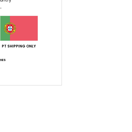
O
col
Comp
PT SHIPPING ONLY
Env
IES
Pontuação média
3.0
/5