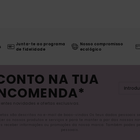
Junta-te ao programa
Nosso compromisso
s
de fidelidade
ecológico
SCONTO NA TUA
ENCOMENDA*
entes novidades e ofertas exclusivas.
letas são descritas no e-mail de boas-vindas Os teus dados pessoais 
ecer os nossos produtos e serviços e para te manter a par das nossas n
s receber informações ou promoções da nossa marca. Também podes pedi
pessoais.