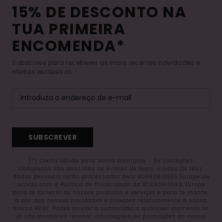
15% DE DESCONTO NA
TUA PRIMEIRA
ENCOMENDA*
Subscreve para receberes as mais recentes novidades e
ofertas exclusivas.
SUBSCREVER
(*) Oferta válida para novos membros - As condições
completas são descritas no e-mail de boas-vindas Os teus
dados pessoais serão processados pela BOARDRIDERS Europe de
acordo com a Política de Privacidade da BOARDRIDERS Europe
para te fornecer os nossos produtos e serviços e para te manter
a par das nossas novidades e coleções relativamente à nossa
marca ROXY. Podes anular a subscrição a qualquer momento se
já não desejares receber informações ou promoções da nossa