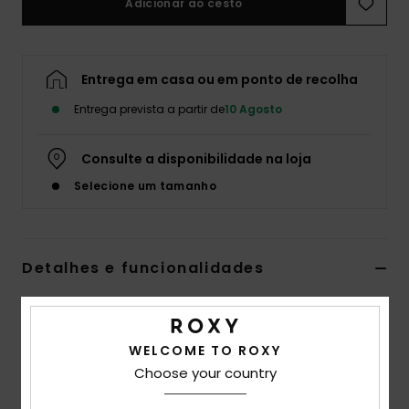
Adicionar ao cesto
Fitne
Entrega em casa ou em ponto de recolha
Snow
Entrega prevista a partir de
10 Agosto
Swim
Consulte a disponibilidade na loja
Selecione um tamanho
Detalhes e funcionalidades
Women Black Cheeky Bikini Bottoms
Estilo
ERJX405061
Código de Cor
kvj6
WELCOME TO ROXY
Choose your country
Características