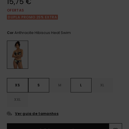
15,75 €
Consultar
as FAQ
CARTÃO PRESENTE
Jumpsuits &
Calça
OFERTAS
Malas
Playsuits
Sacos
DUPLA PROMO 25% EXTRA
Escol
LISTA DE DESEJO
Fatos
Calções
Acess
Anthracite Hibiscus Heat Swim
Cor
Acess
Snow
Fato 
Saias
Licras
Acess
Neop
XS
S
M
L
XL
Vestu
XXL
Acess
Ver guia de tamanhos
Calç