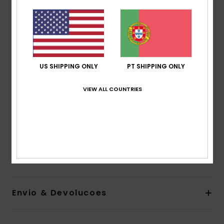
Fabric:
Recycled polyester, soft, resistant & stretch
fabric
Coverage:
Cheeky
Rise:
Low
Print placement may differ from one bikini to
US SHIPPING ONLY
PT SHIPPING ONLY
another
ROXY rubber plate
VIEW ALL COUNTRIES
Centre back shirrings
Seamless & without rubber elastic on back leg
openings for a better fit
Composição
[Main Fabric] 85% Recycled Polyester, 15%
Elastane
Envio & Devolucoes