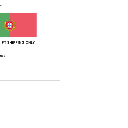
man
Comp
Env
PT SHIPPING ONLY
IES
Pontuação média
5.0
/5
baseado em
1 avaliações verificadas
desde Setembro 2025
100% dos nossos clientes recomendam este produto