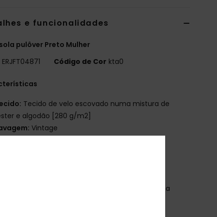
alhes e funcionalidades
ola pulôver Preto Mulher
o
ERJFT04871
Código de Cor
kta0
terísticas
ecido:
Tecido de velo escovado numa mistura de
éster e algodão [280 g/m2]
avagem:
Vintage
orte:
Descontraído
ola:
Redonda
angas:
Mangas compridas
echo:
De enfiar pela cabeça
tiqueta da marca:
Bordado com coração Roxy na
te
utras características:
Pormenor de junção nas