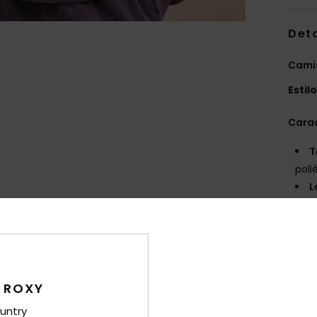
Det
Camis
Estil
Carac
T
poli
L
C
G
M
F
E
 ROXY
fren
O
untry