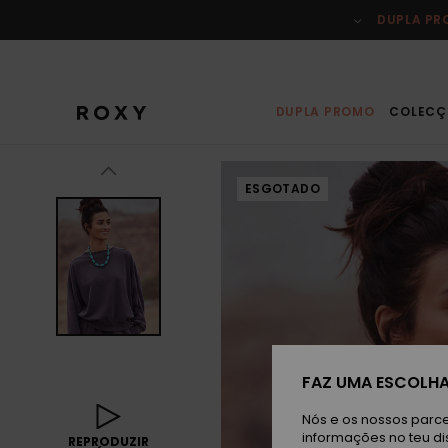
Avançar
para
DUPLA P
a
informação
do
produto
DUPLA PROMO
COLECÇ
ESGOTADO
FAZ UMA ESCOLHA
Nós e os nossos parce
informações no teu di
REPRODUZIR