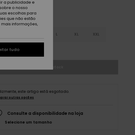
r a publicidade e
sobre o nosso
tuas escolhas para
kies que não estão
a mais informações,
S
S
M
L
XL
XXL
r guia de tamanhos
itar tudo
Sem stock
elizmente, este artigo está esgotado.
prar outras opções
Consulte a disponibilidade na loja
Selecione um tamanho