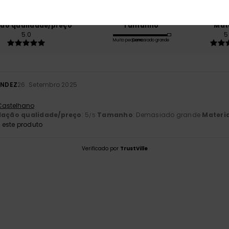
ção qualidade/preço
Tamanho
Mat
5.0
5
Muito pequeno
Demasiado grande
ÁNDEZ
26. Setembro 2025
 Castelhano
lação qualidade/preço
: 5
Tamanho
: Demasiado grande
Materia
/5
este produto
Verificado por
TrustVille