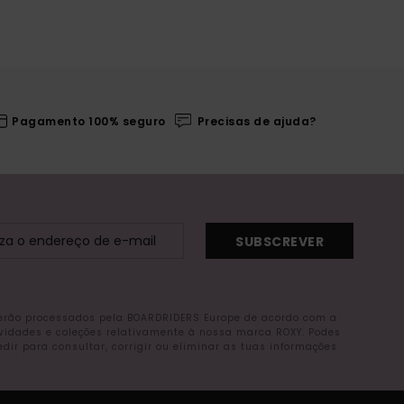
Pagamento 100% seguro
Precisas de ajuda?
SUBSCREVER
serão processados pela BOARDRIDERS Europe de acordo com a
ovidades e coleções relativamente à nossa marca ROXY. Podes
r para consultar, corrigir ou eliminar as tuas informações