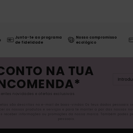
Junta-te ao programa
Nosso compromisso
s
de fidelidade
ecológico
SCONTO NA TUA
ENCOMENDA*
entes novidades e ofertas exclusivas.
letas são descritas no e-mail de boas-vindas Os teus dados pessoais 
ecer os nossos produtos e serviços e para te manter a par das nossas n
s receber informações ou promoções da nossa marca. Também podes pedi
pessoais.