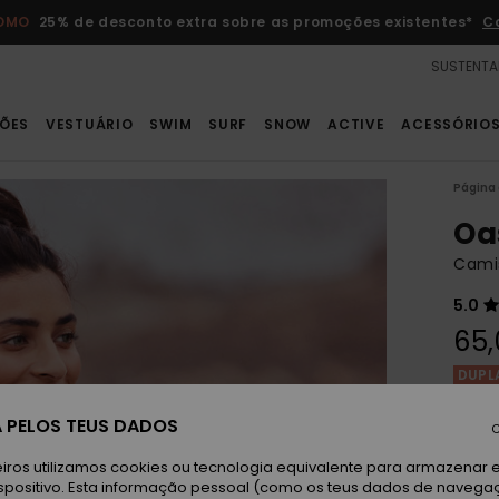
ROMO
25% de desconto extra sobre as promoções existentes*
C
SUSTENTA
ÕES
VESTUÁRIO
SWIM
SURF
SNOW
ACTIVE
ACESSÓRIO
Página 
Oa
Camis
5.0
65,
DUPL
 PELOS TEUS DADOS
C
P
Cor
iros utilizamos cookies ou tecnologia equivalente para armazenar 
spositivo. Esta informação pessoal (como os teus dados de navega