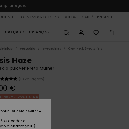
omprar Agora
BILIDADE
LOCALIZADOR DE LOJAS
AJUDA
CARTÃO PRESENTE
S
CALÇADO
CRIANÇAS
de início
Vestuário
Sweatshirts
Crew Neck Sweatshirts
sis Haze
ola pulôver Preto Mulher
(1 Avaliações)
00 €
A PROMO 25% EXTRA
ontinuar sem aceitar
hantom
e/ou aceder a
ção e endereço IP)