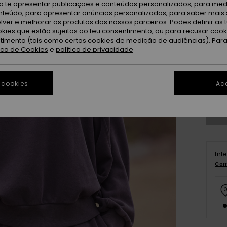
ra te apresentar publicações e conteúdos personalizados; para medi
eúdo; para apresentar anúncios personalizados; para saber mais 
lver e melhorar os produtos dos nossos parceiros. Podes definir as 
okies que estão sujeitos ao teu consentimento, ou para recusar coo
ntimento (tais como certos cookies de medição de audiências). Par
tica de Cookies
e
política de privacidade
X
Ve
 cookies
Ace
Inf
Com