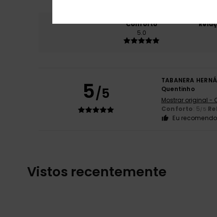
Conforto
Rela
5.0
TABANERA HERN
5
/5
Quentinho
Mostrar original -
Conforto
: 5
Re
/5
Eu recomendo 
Vistos recentemente