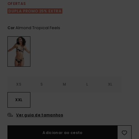
Consultar
OFERTAS
as FAQ
CARTÃO PRESENTE
Jumpsuits &
Calça
DUPLA PROMO 25% EXTRA
Malas
Playsuits
Sacos
Escol
LISTA DE DESEJO
Fatos
Almond Tropical Feels
Cor
Calções
Acess
Acess
Snow
Fato 
Saias
Licras
Acess
Neop
XS
S
M
L
XL
Vestu
XXL
Acess
Ver guia de tamanhos
Calç
Adicionar ao cesto