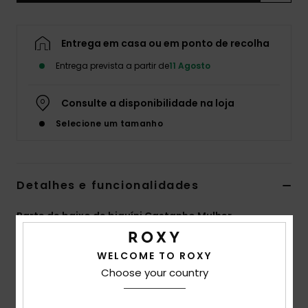
Fitne
Entrega em casa ou em ponto de recolha
Snow
Entrega prevista a partir de
11 Agosto
Swim
Consulte a disponibilidade na loja
Selecione um tamanho
Detalhes e funcionalidades
Parte de baixo de biquíni Castanho Mulher
Estilo
ERJX405163
Código de Cor
cmd7
WELCOME TO ROXY
Características
Choose your country
Tecido macio, reciclado, resistente e elástico