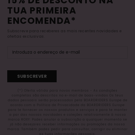
15% DE DESCONTO NA
TUA PRIMEIRA
ENCOMENDA*
Subscreve para receberes as mais recentes novidades e
ofertas exclusivas.
SUBSCREVER
(*) Oferta válida para novos membros - As condições
completas são descritas no e-mail de boas-vindas Os teus
dados pessoais serão processados pela BOARDRIDERS Europe de
acordo com a Política de Privacidade da BOARDRIDERS Europe
para te fornecer os nossos produtos e serviços e para te manter
a par das nossas novidades e coleções relativamente à nossa
marca ROXY. Podes anular a subscrição a qualquer momento se
já não desejares receber informações ou promoções da nossa
marca. Também podes pedir para consultar, corrigir ou eliminar
as tuas informações pessoais.