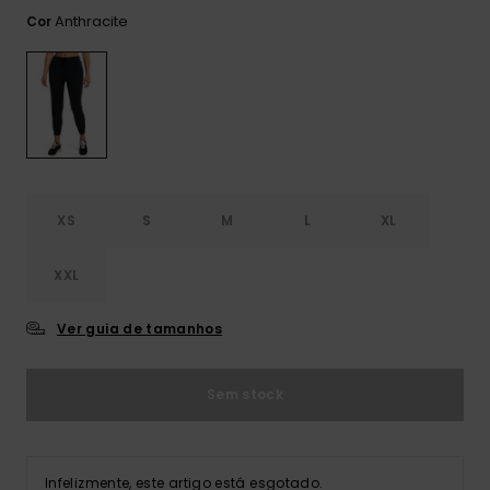
Consultar
as FAQ
Anthracite
Cor
CARTÃO PRESENTE
Jumpsuits &
Calça
Malas
Playsuits
Sacos
Escol
LISTA DE DESEJO
Fatos
Calções
Acess
Acess
Snow
Fato 
Saias
Licras
XS
S
M
L
XL
Acess
Neop
XXL
Vestu
Ver guia de tamanhos
Acess
Sem stock
Calç
Infelizmente, este artigo está esgotado.