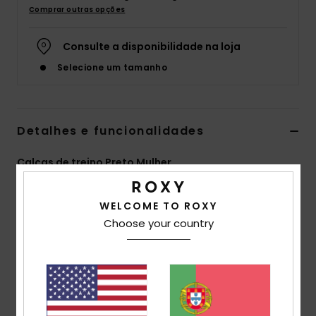
Comprar outras opções
Fitne
Consulte a disponibilidade na loja
Snow
Selecione um tamanho
Swim
Detalhes e funcionalidades
Calças de treino Preto Mulher
Estilo
ERJNP03527
Código de Cor
kvj0
WELCOME TO ROXY
Características
Choose your country
Tecido Eco-consciente:
Mistura super suave de
elastano e poliéster reciclado
Corte:
Normal
Comprimento da perna: Perna de 7/8, 25" de