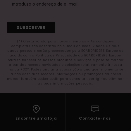
SUBSCREVER
(*) Oferta válida para novos membros - As condições
completas são descritas no e-mail de boas-vindas Os teus
dados pessoais serão processados pela BOARDRIDERS Europe de
acordo com a Política de Privacidade da BOARDRIDERS Europe
para te fornecer os nossos produtos e serviços e para te manter
a par das nossas novidades e coleções relativamente à nossa
marca ROXY. Podes anular a subscrição a qualquer momento se
já não desejares receber informações ou promoções da nossa
marca. Também podes pedir para consultar, corrigir ou eliminar
as tuas informações pessoais.
Encontre uma loja
Contacte-nos