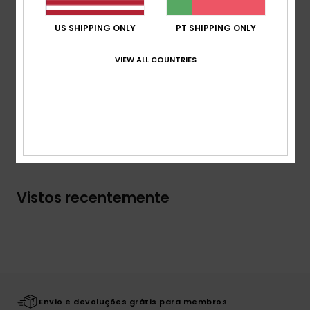
comprimento
Cintura:
Elástico na cintura
US SHIPPING ONLY
PT SHIPPING ONLY
Fecho:
Ajustável com cordões
VIEW ALL COUNTRIES
Composição
[Tecido principal] 94% poliéster reciclado,
6% elastano
Envio & Devolucoes
Vistos recentemente
Envio e devoluções grátis para membros