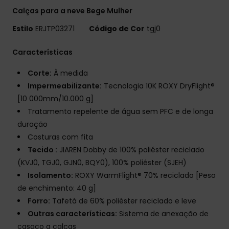
Calças para a neve Bege Mulher
Estilo
ERJTP03271
Código de Cor
tgj0
Características
Corte:
À medida
Impermeabilizante:
Tecnologia 10K ROXY DryFlight®
[10 000mm/10.000 g]
Tratamento repelente de água sem PFC e de longa
duração
Costuras com fita
Tecido :
JIAREN Dobby de 100% poliéster reciclado
(KVJ0, TGJ0, GJN0, BQY0), 100% poliéster (SJEH)
Isolamento:
ROXY WarmFlight® 70% reciclado [Peso
de enchimento: 40 g]
Forro:
Tafetá de 60% poliéster reciclado e leve
Outras características:
Sistema de anexação de
casaco a calças