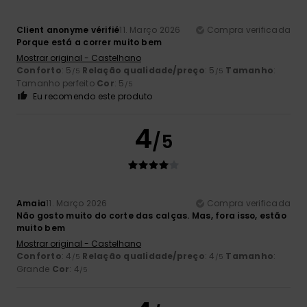
Client anonyme vérifié
11. Março 2026
Compra verificada
Porque está a correr muito bem
Mostrar original - Castelhano
Conforto
: 5
Relação qualidade/preço
: 5
Tamanho
:
/5
/5
Tamanho perfeito
Cor
: 5
/5
Eu recomendo este produto
4
/5
Amaia
11. Março 2026
Compra verificada
Não gosto muito do corte das calças. Mas, fora isso, estão
muito bem
Mostrar original - Castelhano
Conforto
: 4
Relação qualidade/preço
: 4
Tamanho
:
/5
/5
Grande
Cor
: 4
/5