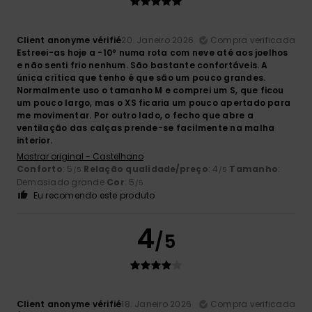
Client anonyme vérifié
20. Janeiro 2026
Compra verificada
Estreei-as hoje a -10º numa rota com neve até aos joelhos
e não senti frio nenhum. São bastante confortáveis. A
única crítica que tenho é que são um pouco grandes.
Normalmente uso o tamanho M e comprei um S, que ficou
um pouco largo, mas o XS ficaria um pouco apertado para
me movimentar. Por outro lado, o fecho que abre a
ventilação das calças prende-se facilmente na malha
interior.
Mostrar original - Castelhano
Conforto
: 5
Relação qualidade/preço
: 4
Tamanho
:
/5
/5
Demasiado grande
Cor
: 5
/5
Eu recomendo este produto
4
/5
Client anonyme vérifié
18. Janeiro 2026
Compra verificada