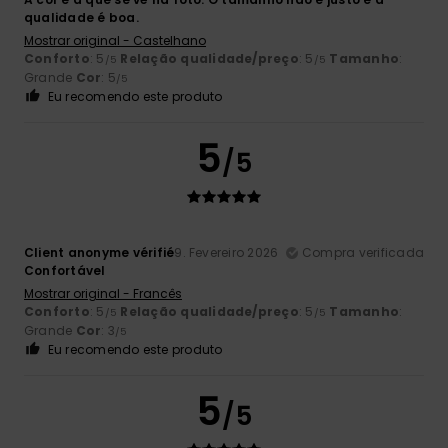
qualidade é boa.
Mostrar original - Castelhano
Conforto
: 5
Relação qualidade/preço
: 5
Tamanho
:
/5
/5
Grande
Cor
: 5
/5
Eu recomendo este produto
5
/5
Client anonyme vérifié
9. Fevereiro 2026
Compra verificada
Confortável
Mostrar original - Francês
Conforto
: 5
Relação qualidade/preço
: 5
Tamanho
:
/5
/5
Grande
Cor
: 3
/5
Eu recomendo este produto
5
/5