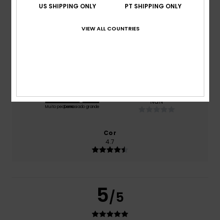
US SHIPPING ONLY
PT SHIPPING ONLY
Conforto
4.8
VIEW ALL COUNTRIES
Relação qualidade/preço
4.4
Tamanho
Material
NaN
Muito pequeno
Demasiado grande
Cor
4.7
5
/5