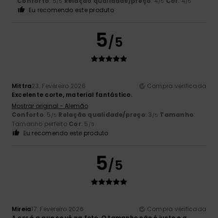
Conforto
: 5
Relação qualidade/preço
: 4
Cor
: 4
/5
/5
/5
Eu recomendo este produto
5
/5
Mittra
23. Fevereiro 2026
Compra verificada
Excelente corte, material fantástico.
Mostrar original - Alemão
Conforto
: 5
Relação qualidade/preço
: 3
Tamanho
:
/5
/5
Tamanho perfeito
Cor
: 5
/5
Eu recomendo este produto
5
/5
Mireia
17. Fevereiro 2026
Compra verificada
A cor é a que se vê na foto. O tamanho não é justo e a