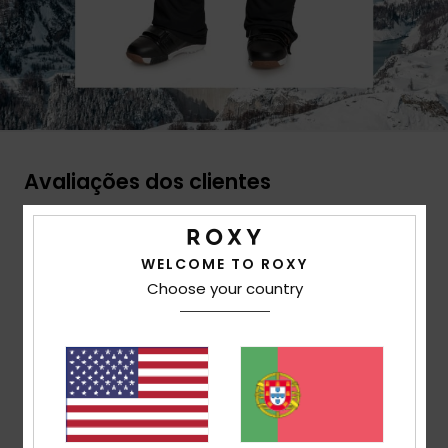
Avaliações dos clientes
Pontuação média
WELCOME TO ROXY
4.6
Choose your country
/5
baseado em
13 avaliações verificadas
desde
Outubro 2025
92% dos nossos clientes recomendam este
produto