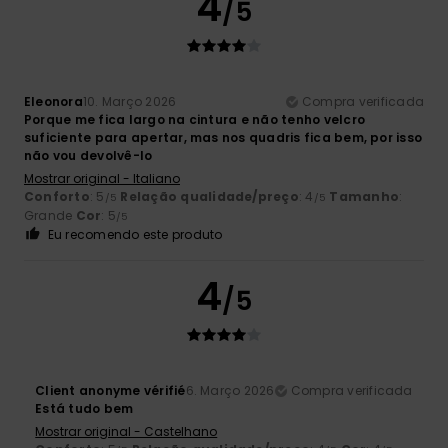
4
/5
Eleonora
10. Março 2026
Compra verificada
Porque me fica largo na cintura e não tenho velcro
suficiente para apertar, mas nos quadris fica bem, por isso
não vou devolvê-lo
Mostrar original - Italiano
Conforto
: 5
Relação qualidade/preço
: 4
Tamanho
:
/5
/5
Grande
Cor
: 5
/5
Eu recomendo este produto
4
/5
Client anonyme vérifié
6. Março 2026
Compra verificada
Está tudo bem
Mostrar original - Castelhano