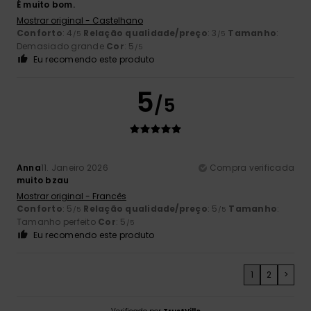
É muito bom.
Mostrar original - Castelhano
Conforto
: 4
Relação qualidade/preço
: 3
Tamanho
:
/5
/5
Demasiado grande
Cor
: 5
/5
Eu recomendo este produto
5
/5
Anna
11. Janeiro 2026
Compra verificada
muito bzau
Mostrar original - Francês
Conforto
: 5
Relação qualidade/preço
: 5
Tamanho
:
/5
/5
Tamanho perfeito
Cor
: 5
/5
Eu recomendo este produto
1
2
>