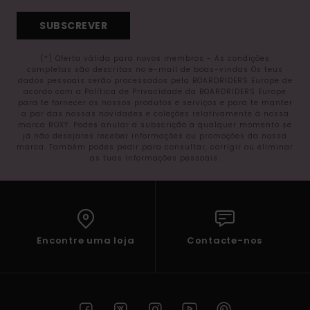
SUBSCREVER
(*) Oferta válida para novos membros - As condições
completas são descritas no e-mail de boas-vindas Os teus
dados pessoais serão processados pela BOARDRIDERS Europe de
acordo com a Política de Privacidade da BOARDRIDERS Europe
para te fornecer os nossos produtos e serviços e para te manter
a par das nossas novidades e coleções relativamente à nossa
marca ROXY. Podes anular a subscrição a qualquer momento se
já não desejares receber informações ou promoções da nossa
marca. Também podes pedir para consultar, corrigir ou eliminar
as tuas informações pessoais.
Encontre uma loja
Contacte-nos