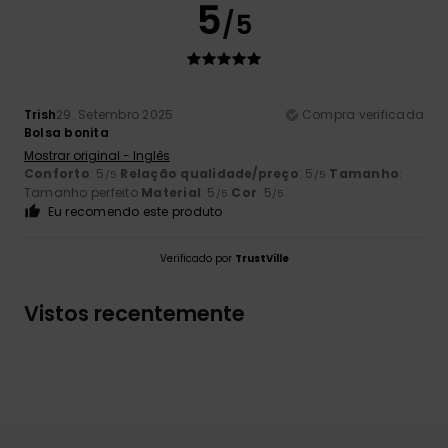
5
/5
Trish
29. Setembro 2025
Compra verificada
Bolsa bonita
Mostrar original - Inglês
Conforto
: 5
Relação qualidade/preço
: 5
Tamanho
:
/5
/5
Tamanho perfeito
Material
: 5
Cor
: 5
/5
/5
Eu recomendo este produto
Verificado por
TrustVille
Vistos recentemente