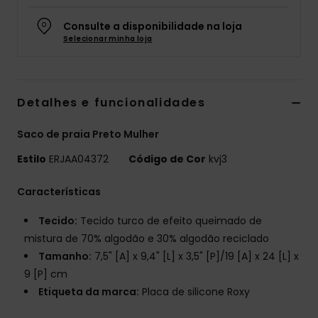
Fitne
Consulte a disponibilidade na loja
Selecionar minha loja
Snow
Detalhes e funcionalidades
Swim
Saco de praia Preto Mulher
Estilo
ERJAA04372
Código de Cor
kvj3
Características
Tecido:
Tecido turco de efeito queimado de
mistura de 70% algodão e 30% algodão reciclado
Tamanho:
7,5" [A] x 9,4" [L] x 3,5" [P]/19 [A] x 24 [L] x
9 [P] cm
Etiqueta da marca:
Placa de silicone Roxy