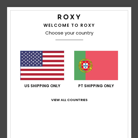
Conforto
5.0
WELCOME TO ROXY
Choose your country
Relação qualidade/preço
5.0
Tamanho
Material
5.0
Muito pequeno
Demasiado grande
US SHIPPING ONLY
PT SHIPPING ONLY
Cor
4.7
VIEW ALL COUNTRIES
5
/5