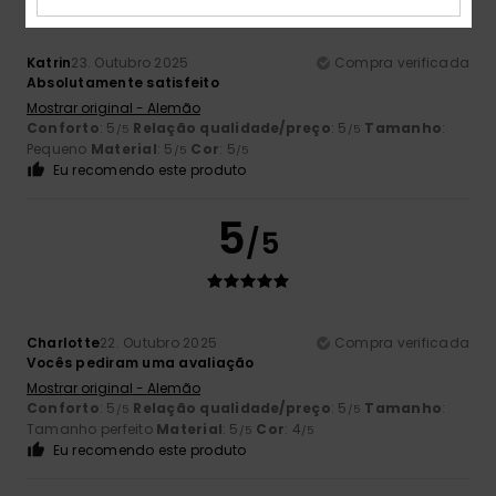
Katrin
23. Outubro 2025
Compra verificada
Absolutamente satisfeito
Mostrar original - Alemão
Conforto
: 5
Relação qualidade/preço
: 5
Tamanho
:
/5
/5
Pequeno
Material
: 5
Cor
: 5
/5
/5
Eu recomendo este produto
5
/5
Charlotte
22. Outubro 2025
Compra verificada
Vocês pediram uma avaliação
Mostrar original - Alemão
Conforto
: 5
Relação qualidade/preço
: 5
Tamanho
:
/5
/5
Tamanho perfeito
Material
: 5
Cor
: 4
/5
/5
Eu recomendo este produto