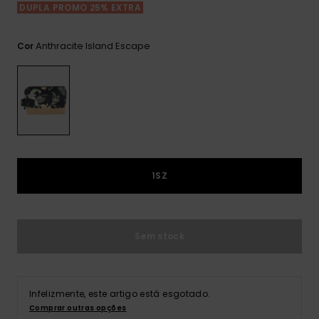
Consultar
DUPLA PROMO 25% EXTRA
as FAQ
CARTÃO PRESENTE
Jumpsuits &
Calça
Malas
Playsuits
Sacos
Escol
Anthracite Island Escape
Cor
LISTA DE DESEJO
Fatos
Calções
Acess
Acess
Snow
Fato 
Saias
Licras
Acess
Neop
1SZ
Vestu
Sem stock
Acess
Infelizmente, este artigo está esgotado.
Calç
Comprar outras opções