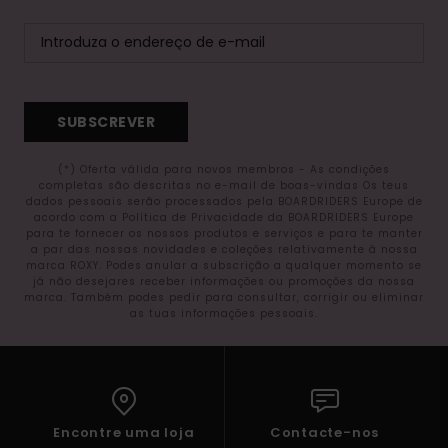
SUBSCREVER
(*) Oferta válida para novos membros - As condições
completas são descritas no e-mail de boas-vindas Os teus
dados pessoais serão processados pela BOARDRIDERS Europe de
acordo com a Política de Privacidade da BOARDRIDERS Europe
para te fornecer os nossos produtos e serviços e para te manter
a par das nossas novidades e coleções relativamente à nossa
marca ROXY. Podes anular a subscrição a qualquer momento se
já não desejares receber informações ou promoções da nossa
marca. Também podes pedir para consultar, corrigir ou eliminar
as tuas informações pessoais.
Encontre uma loja
Contacte-nos