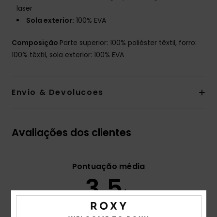
laser
Sola exterior:
100% EVA
Composição
Parte superior: 100% poliéster têxtil, forro:
100% têxtil, sola exterior: 100% EVA
Envio & Devolucoes
Avaliações dos clientes
Pontuação média
3.5
/5