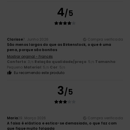
4
/5
Clarisse
7. Junho 2026
Compra verificada
São menos largas do que as Birkenstock, o que é uma
pena, porque são bonitas
Mostrar original - Francês
Conforto
: 3
Relação qualidade/preço
: 5
Tamanho
:
/5
/5
Pequeno
Material
: 5
Cor
: 5
/5
/5
Eu recomendo este produto
3
/5
Maria
29. Março 2026
Compra verificada
A faixa é elástica e estica-se demasiado, o que faz com
que fique muito folgada