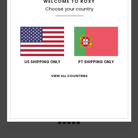
WELCOME TO ROXY
baseado em
2 avaliações verificadas
desde Março
Choose your country
2026
50% dos nossos clientes recomendam este
produto
Conforto
4.0
Relação qualidade/preço
US SHIPPING ONLY
PT SHIPPING ONLY
5.0
VIEW ALL COUNTRIES
Tamanho
Material
5.0
Muito pequeno
Demasiado grande
Cor
5.0