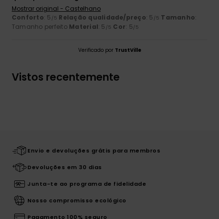
Mostrar original - Castelhano
Conforto
: 5
Relação qualidade/preço
: 5
Tamanho
:
/5
/5
Tamanho perfeito
Material
: 5
Cor
: 5
/5
/5
Verificado por
TrustVille
Vistos recentemente
Envio e devoluções grátis para membros
Devoluções em 30 dias
Junta-te ao programa de fidelidade
Nosso compromisso ecológico
Pagamento 100% seguro