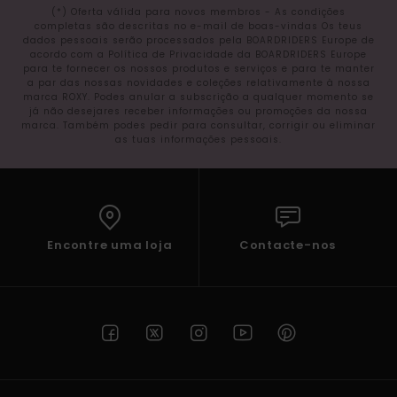
(*) Oferta válida para novos membros - As condições
completas são descritas no e-mail de boas-vindas Os teus
dados pessoais serão processados pela BOARDRIDERS Europe de
acordo com a Política de Privacidade da BOARDRIDERS Europe
para te fornecer os nossos produtos e serviços e para te manter
a par das nossas novidades e coleções relativamente à nossa
marca ROXY. Podes anular a subscrição a qualquer momento se
já não desejares receber informações ou promoções da nossa
marca. Também podes pedir para consultar, corrigir ou eliminar
as tuas informações pessoais.
Encontre uma loja
Contacte-nos