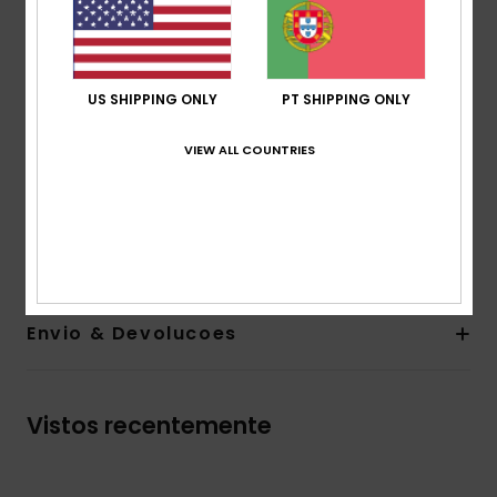
Forma: Inteiriço
Suporte: Regular
Acolchoamento: Removível
Fixo
US SHIPPING ONLY
PT SHIPPING ONLY
Mais adequado para A/B/C
Placa de borracha ROXY
VIEW ALL COUNTRIES
Formato de perna boyfriend
Composição
[Tecido principal] 92% poliéster reciclado,
8% elastano
Envio & Devolucoes
Vistos recentemente