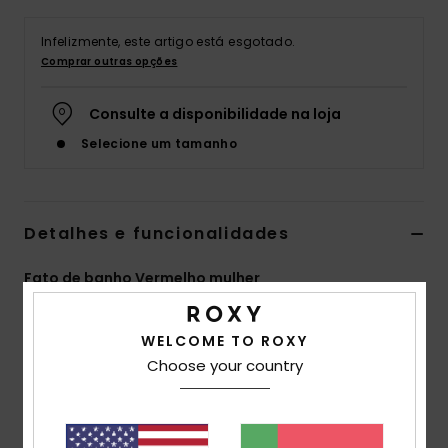
Fitne
Infelizmente, este artigo está esgotado.
Comprar outras opções
Snow
Consulte a disponibilidade na loja
Selecione um tamanho
Swim
Detalhes e funcionalidades
Fato de banho Vermelho mulher
Estilo
ERJX103757
Código de Cor
rph0
WELCOME TO ROXY
Características
Choose your country
Tecido:
Tecido canelado texturizado, forte,
reciclado, resistente e elástico