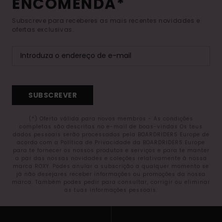
ENCOMENDA*
Subscreve para receberes as mais recentes novidades e
ofertas exclusivas.
SUBSCREVER
(*) Oferta válida para novos membros - As condições
completas são descritas no e-mail de boas-vindas Os teus
dados pessoais serão processados pela BOARDRIDERS Europe de
acordo com a Política de Privacidade da BOARDRIDERS Europe
para te fornecer os nossos produtos e serviços e para te manter
a par das nossas novidades e coleções relativamente à nossa
marca ROXY. Podes anular a subscrição a qualquer momento se
já não desejares receber informações ou promoções da nossa
marca. Também podes pedir para consultar, corrigir ou eliminar
as tuas informações pessoais.