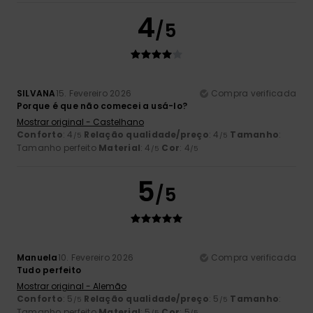
4
/5
SILVANA
15. Fevereiro 2026
Compra verificada
Porque é que não comecei a usá-lo?
Mostrar original - Castelhano
Conforto
: 4
Relação qualidade/preço
: 4
Tamanho
:
/5
/5
Tamanho perfeito
Material
: 4
Cor
: 4
/5
/5
5
/5
Manuela
10. Fevereiro 2026
Compra verificada
Tudo perfeito
Mostrar original - Alemão
Conforto
: 5
Relação qualidade/preço
: 5
Tamanho
:
/5
/5
Tamanho perfeito
Material
: 5
Cor
: 5
/5
/5