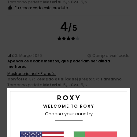
Tamanho perfeito
Material
: 5
Cor
: 5
/5
/5
Eu recomendo este produto
4
/5
Lili
20. Março 2026
Compra verificada
Apenas os acabamentos, que poderiam ser ainda
melhores.
Mostrar original - Francês
Conforto
: 3
Relação qualidade/preço
: 5
Tamanho
:
/5
/5
Tamanho perfeito
Material
: 5
Cor
: 5
/5
/5
Eu recomendo este produto
5
WELCOME TO ROXY
/5
Choose your country