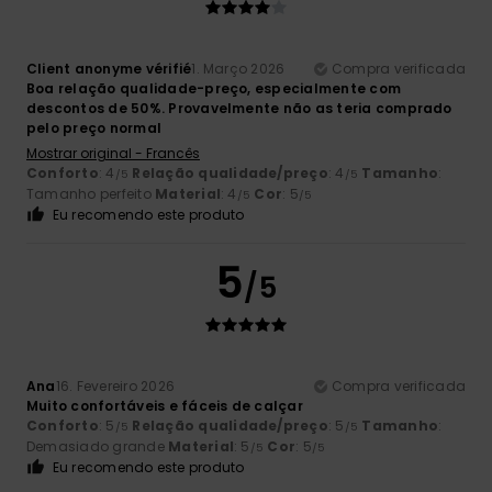
Client anonyme vérifié
1. Março 2026
Compra verificada
Boa relação qualidade-preço, especialmente com
descontos de 50%. Provavelmente não as teria comprado
pelo preço normal
Mostrar original - Francês
Conforto
: 4
Relação qualidade/preço
: 4
Tamanho
:
/5
/5
Tamanho perfeito
Material
: 4
Cor
: 5
/5
/5
Eu recomendo este produto
5
/5
Ana
16. Fevereiro 2026
Compra verificada
Muito confortáveis e fáceis de calçar
Conforto
: 5
Relação qualidade/preço
: 5
Tamanho
:
/5
/5
Demasiado grande
Material
: 5
Cor
: 5
/5
/5
Eu recomendo este produto