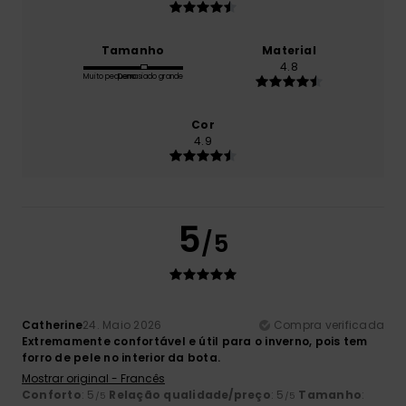
Tamanho
Material
4.8
Muito pequeno
Demasiado grande
Cor
4.9
5
/5
Catherine
24. Maio 2026
Compra verificada
Extremamente confortável e útil para o inverno, pois tem
forro de pele no interior da bota.
Mostrar original - Francês
Conforto
: 5
Relação qualidade/preço
: 5
Tamanho
:
/5
/5