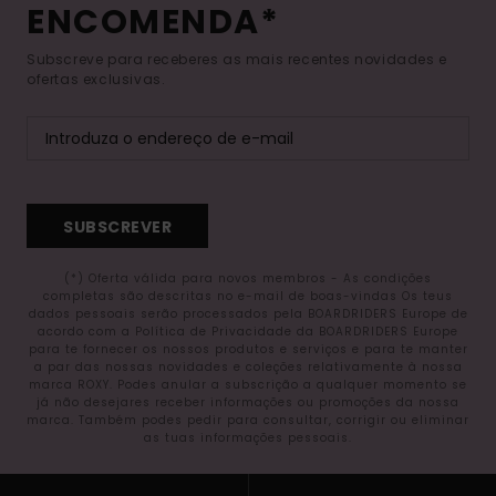
ENCOMENDA*
Subscreve para receberes as mais recentes novidades e
ofertas exclusivas.
SUBSCREVER
(*) Oferta válida para novos membros - As condições
completas são descritas no e-mail de boas-vindas Os teus
dados pessoais serão processados pela BOARDRIDERS Europe de
acordo com a Política de Privacidade da BOARDRIDERS Europe
para te fornecer os nossos produtos e serviços e para te manter
a par das nossas novidades e coleções relativamente à nossa
marca ROXY. Podes anular a subscrição a qualquer momento se
já não desejares receber informações ou promoções da nossa
marca. Também podes pedir para consultar, corrigir ou eliminar
as tuas informações pessoais.