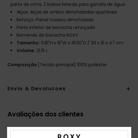
parte de cima, 2 bolsos laterais para garrafa de água
Alças: Alças de ombro almofadadas ajustáveis
Reforço: Painel traseiro almofadado
Parte inferior de borracha reforçada
Remendo de borracha ROXY
Tamanho:
11.81"H x 15"W x 18.50"D / 30 x 15 x 47 cm
Volume:
21.15 L
Composição
[Tecido principal] 100% poliéster
Envio & Devolucoes
Avaliações dos clientes
Pontuação média