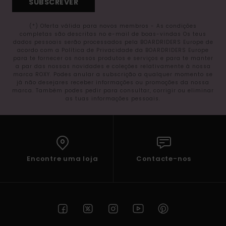
SUBSCREVER
(*) Oferta válida para novos membros - As condições
completas são descritas no e-mail de boas-vindas Os teus
dados pessoais serão processados pela BOARDRIDERS Europe de
acordo com a Política de Privacidade da BOARDRIDERS Europe
para te fornecer os nossos produtos e serviços e para te manter
a par das nossas novidades e coleções relativamente à nossa
marca ROXY. Podes anular a subscrição a qualquer momento se
já não desejares receber informações ou promoções da nossa
marca. Também podes pedir para consultar, corrigir ou eliminar
as tuas informações pessoais.
Encontre uma loja
Contacte-nos