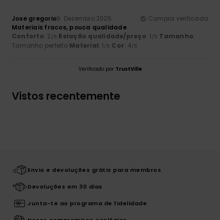
Jose gregorio
9. Dezembro 2025
Compra verificada
Materiais fracos, pouca qualidade
Conforto
: 2
Relação qualidade/preço
: 1
Tamanho
:
/5
/5
Tamanho perfeito
Material
: 1
Cor
: 4
/5
/5
Verificado por
TrustVille
Vistos recentemente
Envio e devoluções grátis para membros
Devoluções em 30 dias
Junta-te ao programa de fidelidade