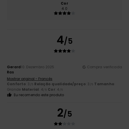
Cor
4.0
4
/5
Gerard
10. Dezembro 2025
Compra verificada
Ras
Mostrar original - Francês
Conforto
: 3
Relação qualidade/preço
: 3
Tamanho
:
/5
/5
Grande
Material
: 4
Cor
: 4
/5
/5
Eu recomendo este produto
2
/5