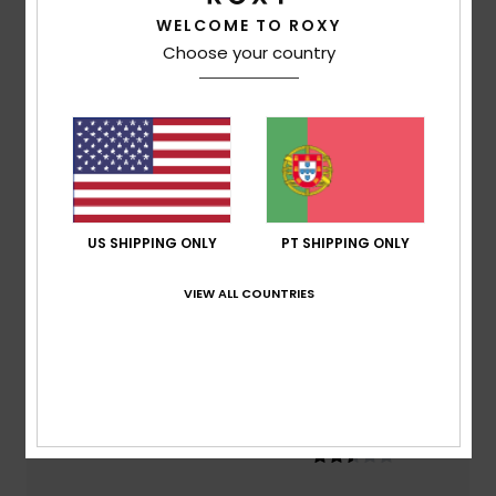
3.0
WELCOME TO ROXY
Choose your country
/5
baseado em
2 avaliações verificadas
desde
Dezembro 2025
50% dos nossos clientes recomendam este
produto
Conforto
US SHIPPING ONLY
PT SHIPPING ONLY
2.5
VIEW ALL COUNTRIES
Relação qualidade/preço
2.0
Tamanho
Material
2.5
Muito pequeno
Demasiado grande