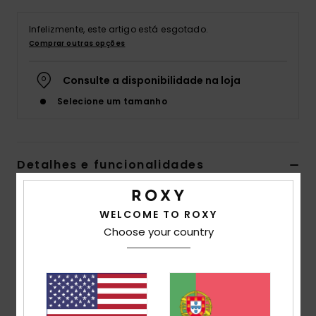
Fitne
Infelizmente, este artigo está esgotado.
Comprar outras opções
Snow
Consulte a disponibilidade na loja
Selecione um tamanho
Swim
Detalhes e funcionalidades
Women White Tanga Bikini Bottoms
WELCOME TO ROXY
Estilo
ERJX405068
Código de Cor
wbt0
Choose your country
Características
Fabric:
Soft, recycled, resistant & stretch polyester
Coverage:
Tanga