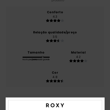
produto
Conforto
4.3
Relação qualidade/preço
3.5
Tamanho
Material
4.2
Muito pequeno
Demasiado grande
Cor
4.8
4
/5