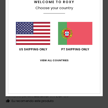
WELCOME TO ROXY
Choose your country
Client anonyme vérifié
4. Fevereiro 2026
Compra verificada
Tamanho um pouco grande
Mostrar original - Francês
Conforto
: 4
Relação qualidade/preço
: 3
Tamanho
:
/5
/5
Demasiado grande
Material
: 4
Cor
: 4
/5
/5
Eu recomendo este produto
US SHIPPING ONLY
PT SHIPPING ONLY
5
/5
VIEW ALL COUNTRIES
Frederique
7. Janeiro 2026
Compra verificada
Conforme com o anúncio
Mostrar original - Francês
Conforto
: 5
Relação qualidade/preço
: 5
Tamanho
:
/5
/5
Tamanho perfeito
Material
: 5
Cor
: 5
/5
/5
Eu recomendo este produto