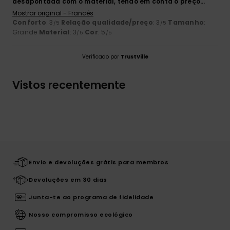
desapontada com o material, tendo em conta o preço...
Mostrar original - Francês
Conforto
: 3
Relação qualidade/preço
: 3
Tamanho
:
/5
/5
Grande
Material
: 3
Cor
: 5
/5
/5
Verificado por
TrustVille
Vistos recentemente
Envio e devoluções grátis para membros
Devoluções em 30 dias
Junta-te ao programa de fidelidade
Nosso compromisso ecológico