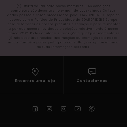
(*) Oferta válida para novos membros - As condições
completas são descritas no e-mail de boas-vindas Os teus
dados pessoais serão processados pela BOARDRIDERS Europe de
acordo com a Política de Privacidade da BOARDRIDERS Europe
para te fornecer os nossos produtos e serviços e para te manter
a par das nossas novidades e coleções relativamente à nossa
marca ROXY. Podes anular a subscrição a qualquer momento se
já não desejares receber informações ou promoções da nossa
marca. Também podes pedir para consultar, corrigir ou eliminar
as tuas informações pessoais.
Encontre uma loja
Contacte-nos