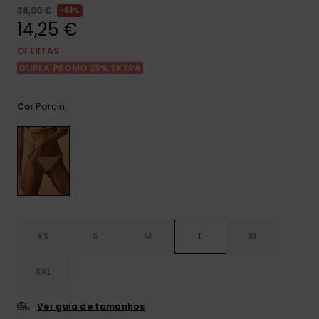
Consultar
38,00 €
63%
as FAQ
CARTÃO PRESENTE
Jumpsuits &
Calça
14,25 €
Malas
Playsuits
Sacos
Escol
OFERTAS
LISTA DE DESEJO
Fatos
DUPLA PROMO 25% EXTRA
Calções
Acess
Acess
Snow
Fato 
Porcini
Cor
Saias
Licras
Acess
Neop
Vestu
XS
S
M
L
XL
Acess
XXL
Calç
Ver guia de tamanhos