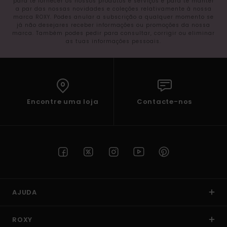
para te fornecer os nossos produtos e serviços e para te manter
a par das nossas novidades e coleções relativamente à nossa
marca ROXY. Podes anular a subscrição a qualquer momento se
já não desejares receber informações ou promoções da nossa
marca. Também podes pedir para consultar, corrigir ou eliminar
as tuas informações pessoais.
Encontre uma loja
Contacte-nos
AJUDA
ROXY