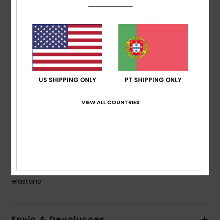
Características
Coleção:
Coleção Gingham
Tecido:
Tecido texturizado seersucker numa
mistura de nylon e poliéster macio, forte, reciclado,
resistente e elástico
Cintura:
Cintura baixa
US SHIPPING ONLY
PT SHIPPING ONLY
Cintura:
Baixa
Cobertura:
Hipster
VIEW ALL COUNTRIES
Fecho:
Fecho de laço lateral
Etiqueta da marca:
Placa de borracha ROXY
Outras características:
Pormenores de atilhos
laterais para ajustar a perna
Composição
62% poliéster reciclado, 33% nylon, 5%
elastano
Envio & Devolucoes