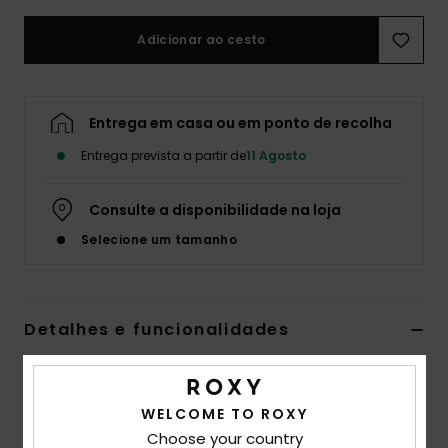
Fitne
Adicionar ao cesto
Snow
Entrega em casa ou em ponto de recolha
Swim
Entrega prevista a partir de
11 Agosto
Consulte a disponibilidade na loja
Selecione um tamanho
Detalhes e funcionalidades
Parte de baixo de biquíni Cheeky Castanho Mulher
Estilo
ERJX404830
Código de Cor
cjj0
WELCOME TO ROXY
Choose your country