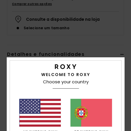
Comprar outras opções
Fitne
Consulte a disponibilidade na loja
Snow
Selecione um tamanho
Swim
Detalhes e funcionalidades
T-shirt de jérsei estampada Branco Mulher
WELCOME TO ROXY
Estilo
ERJKT04104
Código de Cor
wbk3
Choose your country
Características
Tecido:
Mistura de viscose e elastano estampada
[200 g/m2]
Corte:
Descontraído
Gola:
Gola redonda aberta