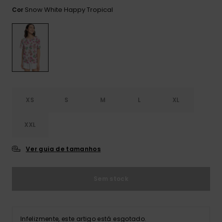
Consultar
as FAQ
Snow White Happy Tropical
Cor
CARTÃO PRESENTE
Jumpsuits &
Calça
Malas
Playsuits
Sacos
Escol
LISTA DE DESEJO
Fatos
Calções
Acess
Acess
Snow
Fato 
Saias
Licras
XS
S
M
L
XL
Acess
Neop
XXL
Vestu
Ver guia de tamanhos
Acess
Sem stock
Calç
Infelizmente, este artigo está esgotado.