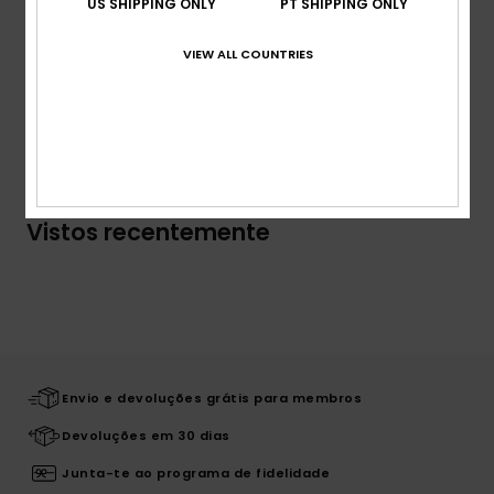
Marca:
Placa metálica ROXY
US SHIPPING ONLY
PT SHIPPING ONLY
Composição
95% viscose, 5% elastano
VIEW ALL COUNTRIES
Envio & Devolucoes
Vistos recentemente
Envio e devoluções grátis para membros
Devoluções em 30 dias
Junta-te ao programa de fidelidade