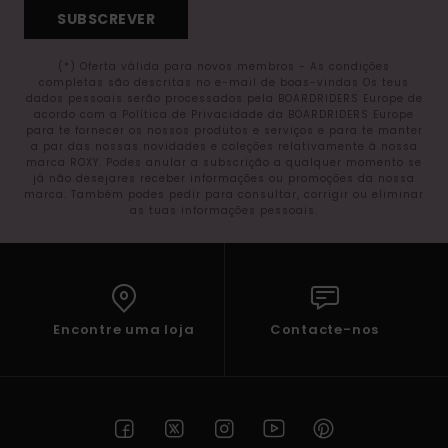
SUBSCREVER
(*) Oferta válida para novos membros - As condições
completas são descritas no e-mail de boas-vindas Os teus
dados pessoais serão processados pela BOARDRIDERS Europe de
acordo com a Política de Privacidade da BOARDRIDERS Europe
para te fornecer os nossos produtos e serviços e para te manter
a par das nossas novidades e coleções relativamente à nossa
marca ROXY. Podes anular a subscrição a qualquer momento se
já não desejares receber informações ou promoções da nossa
marca. Também podes pedir para consultar, corrigir ou eliminar
as tuas informações pessoais.
Encontre uma loja
Contacte-nos