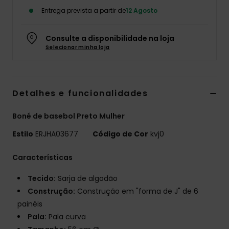
Entrega prevista a partir de
12 Agosto
Fitne
Consulte a disponibilidade na loja
Snow
Selecionar minha loja
Swim
Detalhes e funcionalidades
Boné de basebol Preto Mulher
Estilo
ERJHA03677
Código de Cor
kvj0
Características
Tecido:
Sarja de algodão
Construção:
Construção em "forma de J" de 6
painéis
Pala:
Pala curva