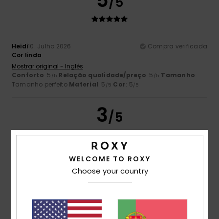
5
/5
Heidi
10. Julho 2026
Compra verificada
Cor linda
Mostrar original - Inglês
Conforto
: 5
Relação qualidade/preço
: 5
Tamanho
:
/5
/5
Tamanho perfeito
Material
: 5
Cor
: 5
/5
/5
3
/5
WELCOME TO ROXY
Marlène
26. Junho 2026
Compra verificada
Choose your country
Produtos caros, encomenda mal preparada
Mostrar original - Francês
Conforto
: 3
Relação qualidade/preço
: 2
Tamanho
:
/5
/5
Demasiado grande
Material
: 4
Cor
: 4
/5
/5