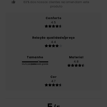
63% dos nossos clientes recomendam este
produto
Conforto
4.5
Relação qualidade/preço
4.4
Tamanho
Material
4.8
Muito pequeno
Demasiado grande
Cor
4.7