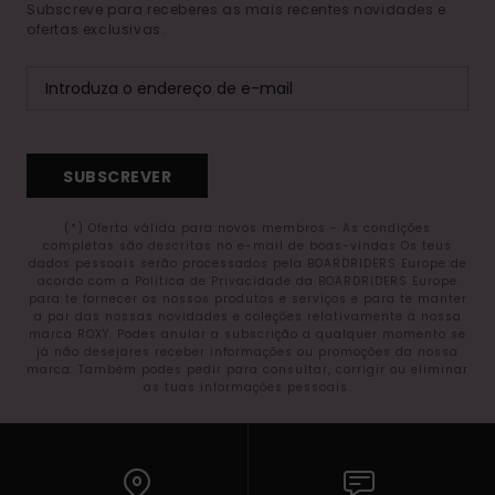
Subscreve para receberes as mais recentes novidades e
ofertas exclusivas.
SUBSCREVER
(*) Oferta válida para novos membros - As condições
completas são descritas no e-mail de boas-vindas Os teus
dados pessoais serão processados pela BOARDRIDERS Europe de
acordo com a Política de Privacidade da BOARDRIDERS Europe
para te fornecer os nossos produtos e serviços e para te manter
a par das nossas novidades e coleções relativamente à nossa
marca ROXY. Podes anular a subscrição a qualquer momento se
já não desejares receber informações ou promoções da nossa
marca. Também podes pedir para consultar, corrigir ou eliminar
as tuas informações pessoais.