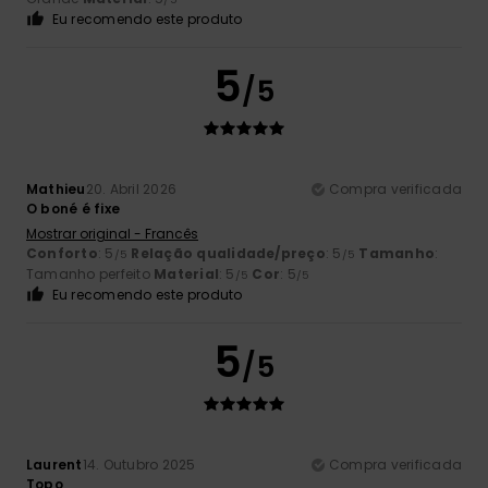
Eu recomendo este produto
5
/5
Mathieu
20. Abril 2026
Compra verificada
O boné é fixe
Mostrar original - Francês
Conforto
: 5
Relação qualidade/preço
: 5
Tamanho
:
/5
/5
Tamanho perfeito
Material
: 5
Cor
: 5
/5
/5
Eu recomendo este produto
5
/5
Laurent
14. Outubro 2025
Compra verificada
Topo