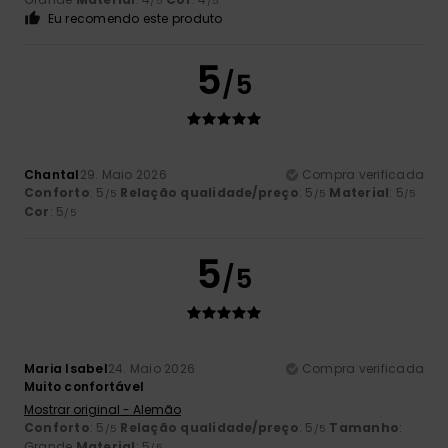
/5
/5
Eu recomendo este produto
5
/5
Chantal
29. Maio 2026
Compra verificada
Conforto
: 5
Relação qualidade/preço
: 5
Material
: 5
/5
/5
/5
Cor
: 5
/5
5
/5
Maria Isabel
24. Maio 2026
Compra verificada
Muito confortável
Mostrar original - Alemão
Conforto
: 5
Relação qualidade/preço
: 5
Tamanho
:
/5
/5
Grande
Material
: 5
/5