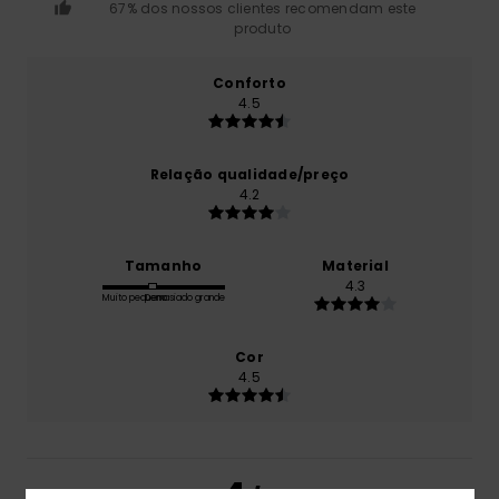
67% dos nossos clientes recomendam este
produto
Conforto
4.5
Relação qualidade/preço
4.2
Tamanho
Material
4.3
Muito pequeno
Demasiado grande
Cor
4.5
4