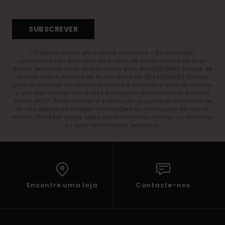
SUBSCREVER
(*) Oferta válida para novos membros - As condições
completas são descritas no e-mail de boas-vindas Os teus
dados pessoais serão processados pela BOARDRIDERS Europe de
acordo com a Política de Privacidade da BOARDRIDERS Europe
para te fornecer os nossos produtos e serviços e para te manter
a par das nossas novidades e coleções relativamente à nossa
marca ROXY. Podes anular a subscrição a qualquer momento se
já não desejares receber informações ou promoções da nossa
marca. Também podes pedir para consultar, corrigir ou eliminar
as tuas informações pessoais.
Encontre uma loja
Contacte-nos