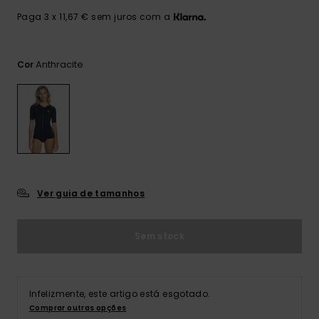
Consultar
as FAQ
CARTÃO PRESENTE
Jumpsuits &
Calça
Paga 3 x 11,67 € sem juros com a
Malas
Playsuits
Sacos
Escol
LISTA DE DESEJO
Fatos
Anthracite
Cor
Calções
Acess
Acess
Snow
Fato 
Saias
Licras
Acess
Neop
Ver guia de tamanhos
Vestu
Sem stock
Acess
Infelizmente, este artigo está esgotado.
Calç
Comprar outras opções