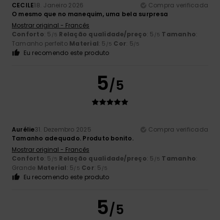
CECILE
18. Janeiro 2026
Compra verificada
O mesmo que no manequim, uma bela surpresa
Mostrar original - Francês
Conforto
: 5
Relação qualidade/preço
: 5
Tamanho
:
/5
/5
Tamanho perfeito
Material
: 5
Cor
: 5
/5
/5
Eu recomendo este produto
5
/5
Aurélie
31. Dezembro 2025
Compra verificada
Tamanho adequado. Produto bonito.
Mostrar original - Francês
Conforto
: 5
Relação qualidade/preço
: 5
Tamanho
:
/5
/5
Grande
Material
: 5
Cor
: 5
/5
/5
Eu recomendo este produto
5
/5