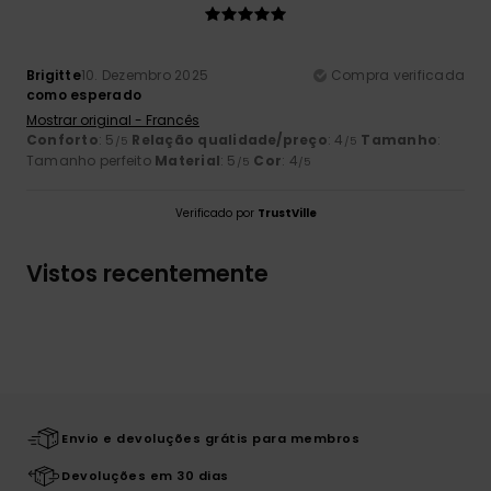
Brigitte
10. Dezembro 2025
Compra verificada
como esperado
Mostrar original - Francês
Conforto
: 5
Relação qualidade/preço
: 4
Tamanho
:
/5
/5
Tamanho perfeito
Material
: 5
Cor
: 4
/5
/5
Verificado por
TrustVille
Vistos recentemente
Envio e devoluções grátis para membros
Devoluções em 30 dias