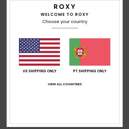
/5
WELCOME TO ROXY
Choose your country
Deborah
1. Fevereiro 2026
Compra verificada
Conforme descrito, mas a prova é quando se usa ao sol, o
que ainda não fiz. Fecho completo, algo que muitas
empresas não fazem. Encomendei um tamanho acima.
Mostrar original - Inglês
Conforto
: 4
Relação qualidade/preço
: 4
Tamanho
:
/5
/5
Pequeno
Material
: 4
Cor
: 5
/5
/5
Eu recomendo este produto
US SHIPPING ONLY
PT SHIPPING ONLY
5
/5
VIEW ALL COUNTRIES
Yolande
28. Janeiro 2026
Compra verificada
É exatamente o que eu procurava para praticar
caminhada na praia! É prático de vestir, mais do que um
lycra!