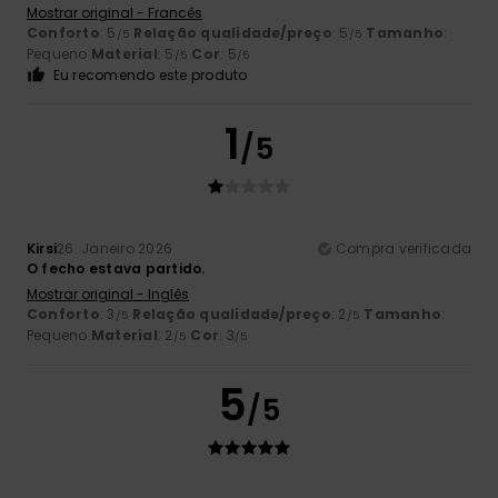
Mostrar original - Francês
Conforto
: 5
Relação qualidade/preço
: 5
Tamanho
:
/5
/5
Pequeno
Material
: 5
Cor
: 5
/5
/5
Eu recomendo este produto
1
/5
Kirsi
26. Janeiro 2026
Compra verificada
O fecho estava partido.
Mostrar original - Inglês
Conforto
: 3
Relação qualidade/preço
: 2
Tamanho
:
/5
/5
Pequeno
Material
: 2
Cor
: 3
/5
/5
5
/5