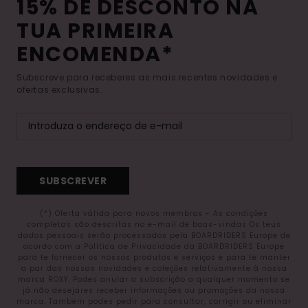
15% DE DESCONTO NA
TUA PRIMEIRA
ENCOMENDA*
Subscreve para receberes as mais recentes novidades e
ofertas exclusivas.
SUBSCREVER
(*) Oferta válida para novos membros - As condições
completas são descritas no e-mail de boas-vindas Os teus
dados pessoais serão processados pela BOARDRIDERS Europe de
acordo com a Política de Privacidade da BOARDRIDERS Europe
para te fornecer os nossos produtos e serviços e para te manter
a par das nossas novidades e coleções relativamente à nossa
marca ROXY. Podes anular a subscrição a qualquer momento se
já não desejares receber informações ou promoções da nossa
marca. Também podes pedir para consultar, corrigir ou eliminar