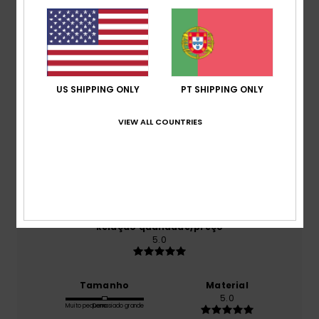
Pontuação média
5.0
/5
US SHIPPING ONLY
PT SHIPPING ONLY
baseado em
1 avaliações verificadas
desde
Outubro 2025
100% dos nossos clientes recomendam este
VIEW ALL COUNTRIES
produto
Conforto
5.0
Relação qualidade/preço
5.0
Tamanho
Material
5.0
Muito pequeno
Demasiado grande