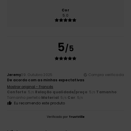
Cor
5.0
5
/5
Jeremy
29. Outubro 2025
Compra verificada
De acordo com as minhas expectativas
Mostrar original - Francês
Conforto
: 5
Relação qualidade/preço
: 5
Tamanho
:
/5
/5
Tamanho perfeito
Material
: 5
Cor
: 5
/5
/5
Eu recomendo este produto
Verificado por
TrustVille