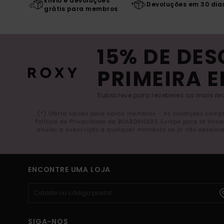
Envio e devoluções
Devoluções em 30 dia
grátis para membros
15% DE DE
PRIMEIRA 
Subscreve para receberes as mais rec
(*) Oferta válida para novos membros - As condições comp
Política de Privacidade da BOARDRIDERS Europe para te forn
anular a subscrição a qualquer momento se já não desejare
ENCONTRE UMA LOJA
SIGA-NOS