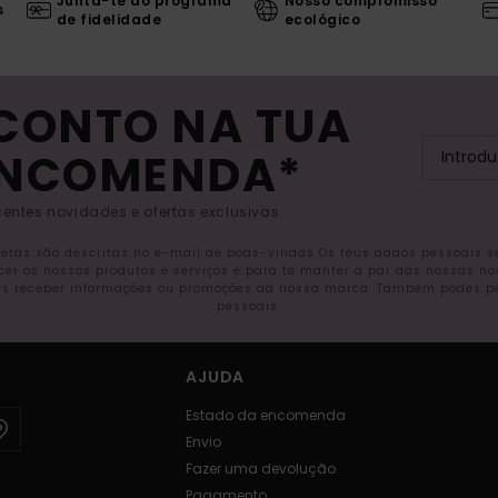
Junta-te ao programa
Nosso compromisso
s
de fidelidade
ecológico
SCONTO NA TUA
ENCOMENDA*
entes novidades e ofertas exclusivas.
letas são descritas no e-mail de boas-vindas Os teus dados pessoais 
ecer os nossos produtos e serviços e para te manter a par das nossas n
s receber informações ou promoções da nossa marca. Também podes pedi
pessoais.
AJUDA
Estado da encomenda
Envio
Fazer uma devolução
Pagamento