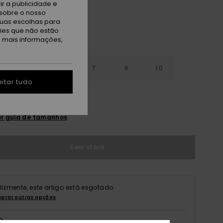
r a publicidade e
sobre o nosso
tuas escolhas para
kies que não estão
a mais informações,
5
6
7
8
10
itar tudo
14
16
r guia de tamanhos
Sem stock
elizmente, este artigo está esgotado.
prar outras opções