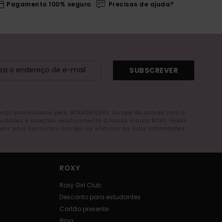
Pagamento 100% seguro
Precisas de ajuda?
SUBSCREVER
serão processados pela BOARDRIDERS Europe de acordo com a
ovidades e coleções relativamente à nossa marca ROXY. Podes
r para consultar, corrigir ou eliminar as tuas informações
ROXY
Roxy Girl Club
Desconto para estudantes
Cartão presente
Blog