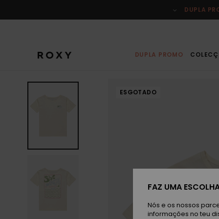
Avançar
para
DUPLA P
a
informação
do
produto
DUPLA PROMO
COLECÇ
ESGOTADO
FAZ UMA ESCOLHA
Nós e os nossos parce
informações no teu di