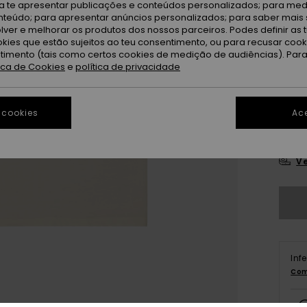
ra te apresentar publicações e conteúdos personalizados; para medi
eúdo; para apresentar anúncios personalizados; para saber mais 
lver e melhorar os produtos dos nossos parceiros. Podes definir as 
okies que estão sujeitos ao teu consentimento, ou para recusar coo
ntimento (tais como certos cookies de medição de audiências). Par
tica de Cookies
e
política de privacidade
4
 cookies
Ace
12
Ve
Inf
Com