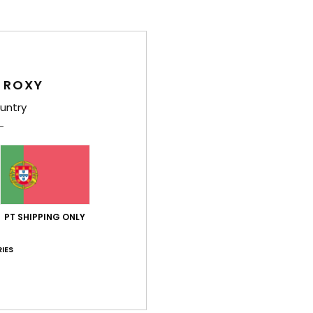
Det
 ROXY
untry
T-shi
Estil
Carac
T
L
PT SHIPPING ONLY
C
IES
G
M
E
só p