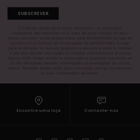
SUBSCREVER
(*) Oferta válida para novos membros - As condições
completas são descritas no e-mail de boas-vindas Os teus
dados pessoais serão processados pela BOARDRIDERS Europe de
acordo com a Política de Privacidade da BOARDRIDERS Europe
para te fornecer os nossos produtos e serviços e para te manter
a par das nossas novidades e coleções relativamente à nossa
marca ROXY. Podes anular a subscrição a qualquer momento se
já não desejares receber informações ou promoções da nossa
marca. Também podes pedir para consultar, corrigir ou eliminar
as tuas informações pessoais.
Encontre uma loja
Contacte-nos