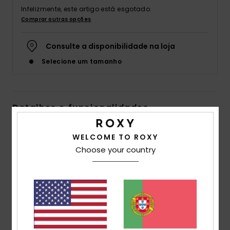
Infelizmente, este artigo está esgotado.
Fitne
Comprar outras opções
Snow
Consulte a disponibilidade na loja
Selecione um tamanho
Swim
Detalhes e funcionalidades
T-shirt descontraída Branco Raparigas 4-16
WELCOME TO ROXY
Estilo
ERGZT04039
Código de Cor
wbk0
Choose your country
Características
Tecido:
Tecido de peso médio de jérsei de algodão
orgânico [140 g/m2]
Corte:
Descontraído