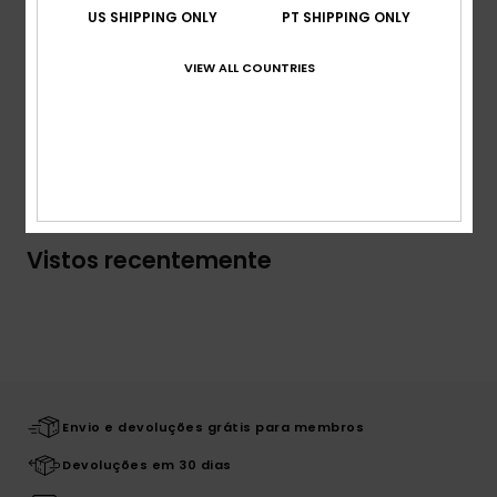
Gola:
Decote redondo
US SHIPPING ONLY
PT SHIPPING ONLY
Etiqueta da marca:
Imagem Roxy à frente
VIEW ALL COUNTRIES
Composição
100% algodão orgânico
Envio & Devolucoes
Vistos recentemente
Envio e devoluções grátis para membros
Devoluções em 30 dias