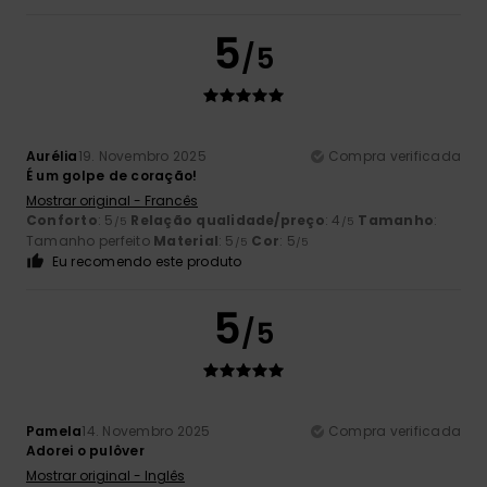
5
/5
Aurélia
19. Novembro 2025
Compra verificada
É um golpe de coração!
Mostrar original - Francês
Conforto
: 5
Relação qualidade/preço
: 4
Tamanho
:
/5
/5
Tamanho perfeito
Material
: 5
Cor
: 5
/5
/5
Eu recomendo este produto
5
/5
Pamela
14. Novembro 2025
Compra verificada
Adorei o pulôver
Mostrar original - Inglês