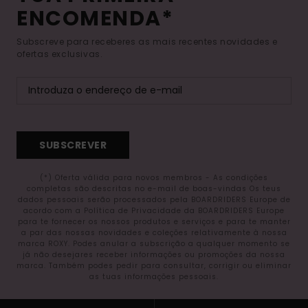
ENCOMENDA*
Subscreve para receberes as mais recentes novidades e
ofertas exclusivas.
SUBSCREVER
(*) Oferta válida para novos membros - As condições
completas são descritas no e-mail de boas-vindas Os teus
dados pessoais serão processados pela BOARDRIDERS Europe de
acordo com a Política de Privacidade da BOARDRIDERS Europe
para te fornecer os nossos produtos e serviços e para te manter
a par das nossas novidades e coleções relativamente à nossa
marca ROXY. Podes anular a subscrição a qualquer momento se
já não desejares receber informações ou promoções da nossa
marca. Também podes pedir para consultar, corrigir ou eliminar
as tuas informações pessoais.