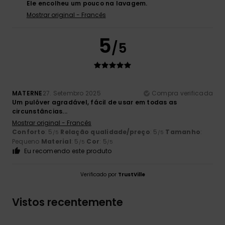
Ele encolheu um pouco na lavagem.
Mostrar original - Francês
5
/5
MATERNE
27. Setembro 2025
Compra verificada
Um pulôver agradável, fácil de usar em todas as
circunstâncias...
Mostrar original - Francês
Conforto
: 5
Relação qualidade/preço
: 5
Tamanho
:
/5
/5
Pequeno
Material
: 5
Cor
: 5
/5
/5
Eu recomendo este produto
Verificado por
TrustVille
Vistos recentemente