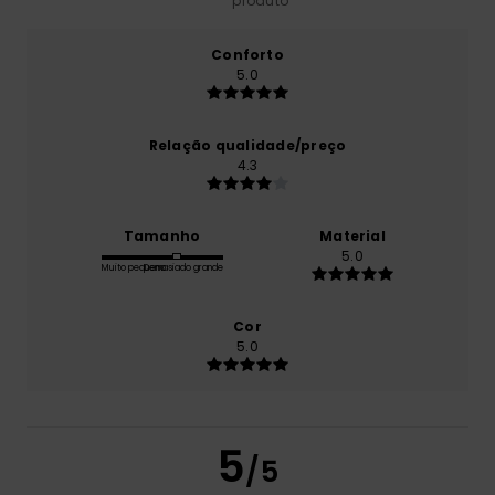
produto
Conforto
5.0
Relação qualidade/preço
4.3
Tamanho
Material
5.0
Muito pequeno
Demasiado grande
Cor
5.0
5
/5