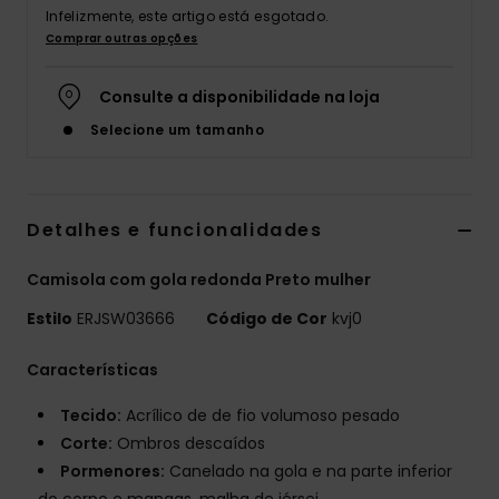
Infelizmente, este artigo está esgotado.
Fitne
Comprar outras opções
Consulte a disponibilidade na loja
Snow
Selecione um tamanho
Swim
Detalhes e funcionalidades
Camisola com gola redonda Preto mulher
Estilo
ERJSW03666
Código de Cor
kvj0
Características
Tecido:
Acrílico de de fio volumoso pesado
Corte:
Ombros descaídos
Pormenores:
Canelado na gola e na parte inferior