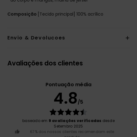
do corpo e mangas, malha de jérsei
Composição
[Tecido principal] 100% acrílico
Envio & Devolucoes
Avaliações dos clientes
Pontuação média
4.8
/5
baseado em
9 avaliações verificadas
desde
Setembro 2025
67% dos nossos clientes recomendam este